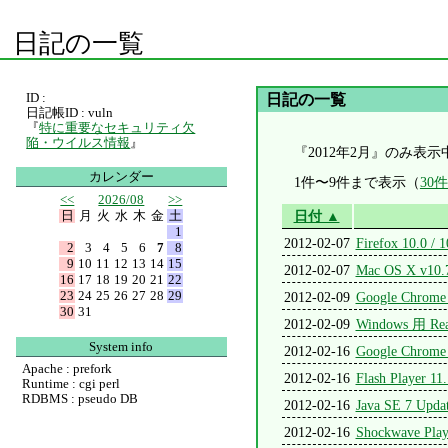
日記の一覧
ID :
日記の一覧
日記帳ID : vuln
『
特に重要なセキュリティ欠
陥・ウイルス情報
』
『2012年2月』のみ表示
カレンダー
1件〜9件まで表示（
30
<<
2026/08
>>
日
月
火
水
木
金
土
日付 ▲
1
2012-02-07
Firefox 10.0 /
2
3
4
5
6
7
8
9
10
11
12
13
14
15
2012-02-07
Mac OS X v
16
17
18
19
20
21
22
23
24
25
26
27
28
29
2012-02-09
Google Chrome
30
31
2012-02-09
Windows 用 Rea
System info
2012-02-16
Google Chrome
Apache : prefork
2012-02-16
Flash Player 1
Runtime : cgi perl
RDBMS : pseudo DB
2012-02-16
Java SE 7 Upd
2012-02-16
Shockwave Pla