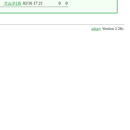
マルチOS
02/16 17:21
0
0
adiary
Version 2.28c.