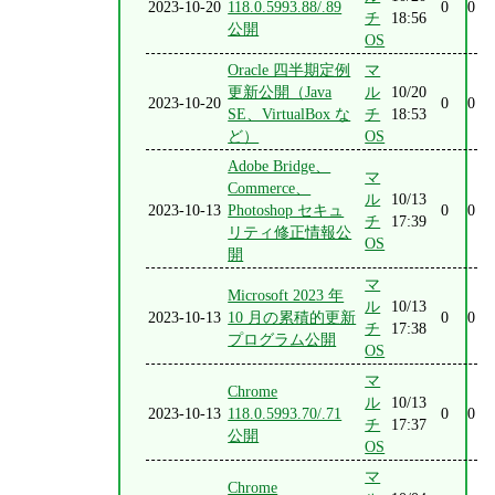
2023-10-20
118.0.5993.88/.89
0
0
チ
18:56
公開
OS
Oracle 四半期定例
マ
更新公開（Java
ル
10/20
2023-10-20
0
0
SE、VirtualBox な
チ
18:53
ど）
OS
Adobe Bridge、
マ
Commerce、
ル
10/13
2023-10-13
Photoshop セキュ
0
0
チ
17:39
リティ修正情報公
OS
開
マ
Microsoft 2023 年
ル
10/13
2023-10-13
10 月の累積的更新
0
0
チ
17:38
プログラム公開
OS
マ
Chrome
ル
10/13
2023-10-13
118.0.5993.70/.71
0
0
チ
17:37
公開
OS
マ
Chrome