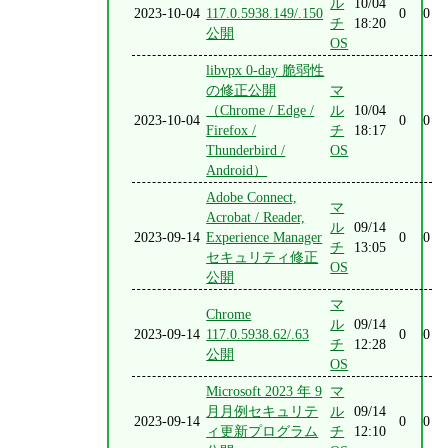
ル
10/04
2023-10-04
117.0.5938.149/.150
0
0
チ
18:20
公開
OS
libvpx 0-day 脆弱性
の修正公開
マ
（Chrome / Edge /
ル
10/04
2023-10-04
0
0
Firefox /
チ
18:17
Thunderbird /
OS
Android）
Adobe Connect,
マ
Acrobat / Reader,
ル
09/14
2023-09-14
Experience Manager
0
0
チ
13:05
セキュリティ修正
OS
公開
マ
Chrome
ル
09/14
2023-09-14
117.0.5938.62/.63
0
0
チ
12:28
公開
OS
Microsoft 2023 年 9
マ
月月例セキュリテ
ル
09/14
2023-09-14
0
0
ィ更新プログラム
チ
12:10