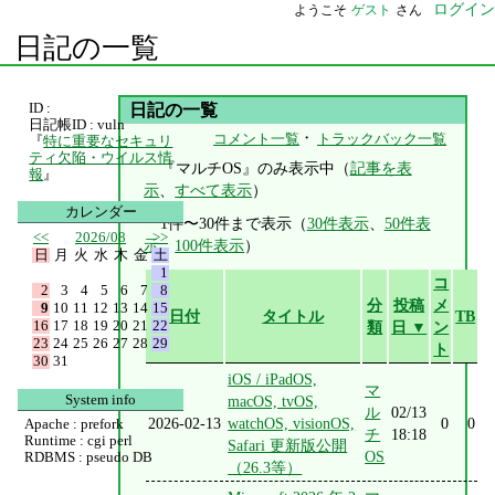
ログイン
ようこそ
ゲスト
さん
日記の一覧
ID :
日記の一覧
日記帳ID : vuln
・
コメント一覧
トラックバック一覧
『
特に重要なセキュリ
ティ欠陥・ウイルス情
『マルチOS』のみ表示中（
記事を表
報
』
示
、
すべて表示
）
カレンダー
1件〜30件まで表示（
30件表示
、
50件表
<<
2026/08
>>
示
、
100件表示
）
日
月
火
水
木
金
土
1
コ
2
3
4
5
6
7
8
分
投稿
メ
9
10
11
12
13
14
15
日付
タイトル
TB
16
17
18
19
20
21
22
類
日 ▼
ン
23
24
25
26
27
28
29
ト
30
31
iOS / iPadOS,
マ
System info
macOS, tvOS,
ル
02/13
2026-02-13
watchOS, visionOS,
0
0
Apache : prefork
チ
18:18
Runtime : cgi perl
Safari 更新版公開
OS
RDBMS : pseudo DB
（26.3等）