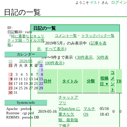
ログイン
ようこそ
ゲスト
さん
日記の一覧
ID :
日記の一覧
日記帳ID : vuln
・
コメント一覧
トラックバック一覧
『
特に重要なセキュリ
ティ欠陥・ウイルス情
『2019年5月』のみ表示中（
記事を表
報
』
示
、
すべて表示
）
カレンダー
1件〜9件まで表示（
30件表示
、
50件表
<<
2026/08
>>
示
、
100件表示
）
日
月
火
水
木
金
土
1
コ
2
3
4
5
6
7
8
投稿
メ
9
10
11
12
13
14
15
日付
タイトル
分類
TB
16
17
18
19
20
21
22
日 ▼
ン
23
24
25
26
27
28
29
ト
30
31
チャットア
System info
プリ
WhatsApp に
マルチ
05/16
Apache : prefork
2019-05-16
0
0
Runtime : cgi perl
重大な欠
OS
18:43
RDBMS : pseudo DB
陥、最新版
で修正