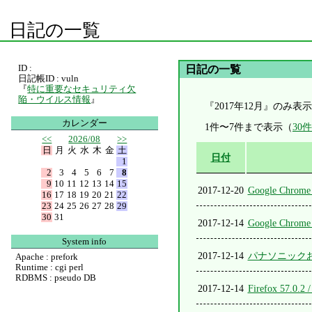
日記の一覧
ID :
日記の一覧
日記帳ID : vuln
『
特に重要なセキュリティ欠
陥・ウイルス情報
』
『2017年12月』のみ表
カレンダー
1件〜7件まで表示（
30
<<
2026/08
>>
日
月
火
水
木
金
土
日付
1
2
3
4
5
6
7
8
9
10
11
12
13
14
15
2017-12-20
Google Chrome
16
17
18
19
20
21
22
23
24
25
26
27
28
29
30
31
2017-12-14
Google Chrome
System info
2017-12-14
パナソニックお
Apache : prefork
Runtime : cgi perl
RDBMS : pseudo DB
2017-12-14
Firefox 57.0.2