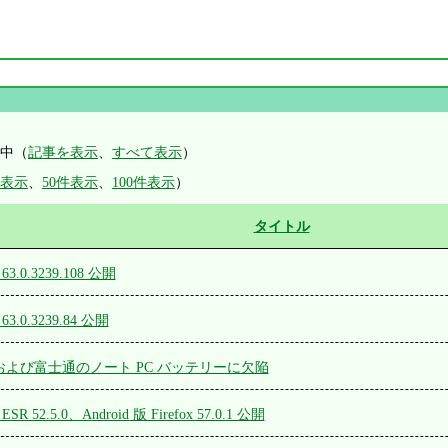
示中（
記事を表示
、
すべて表示
）
件表示
、
50件表示
、
100件表示
）
タイトル
 63.0.3239.108 公開
 63.0.3239.84 公開
よび富士通のノート PC バッテリーに欠陥
 / ESR 52.5.0、Android 版 Firefox 57.0.1 公開