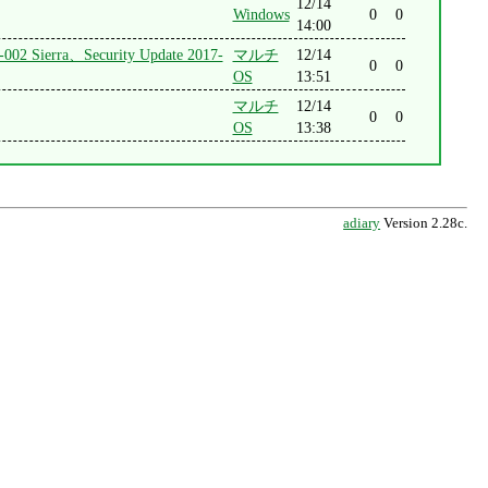
12/14
Windows
0
0
14:00
002 Sierra、Security Update 2017-
マルチ
12/14
0
0
OS
13:51
マルチ
12/14
0
0
OS
13:38
adiary
Version 2.28c.