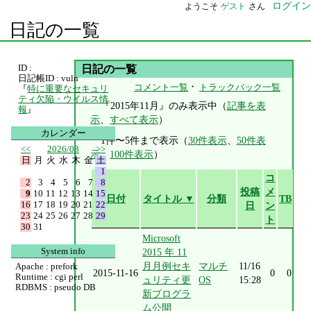
ログイン
ようこそ
ゲスト
さん
日記の一覧
ID :
日記の一覧
日記帳ID : vuln
・
コメント一覧
トラックバック一覧
『
特に重要なセキュリ
ティ欠陥・ウイルス情
『2015年11月』のみ表示中（
記事を表
報
』
示
、
すべて表示
）
カレンダー
1件〜5件まで表示（
30件表示
、
50件表
<<
2026/08
>>
示
、
100件表示
）
日
月
火
水
木
金
土
1
コ
2
3
4
5
6
7
8
投稿
メ
9
10
11
12
13
14
15
日付
タイトル ▼
分類
TB
16
17
18
19
20
21
22
日
ン
23
24
25
26
27
28
29
ト
30
31
Microsoft
System info
2015 年 11
月月例セキ
マルチ
11/16
Apache : prefork
2015-11-16
0
0
Runtime : cgi perl
ュリティ更
OS
15:28
RDBMS : pseudo DB
新プログラ
ム公開