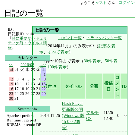
ログイン
ようこそ
ゲスト
さん
日記の一覧
ID :
日記の一覧
日記帳ID : vuln
・
コメント一覧
トラックバック一覧
『
特に重要なセキュリ
ティ欠陥・ウイルス情
『2014年11月』のみ表示中（
記事を表
報
』
示
、
すべて表示
）
カレンダー
1件〜10件まで表示（
30件表示
、
50件表
<<
2026/08
>>
示
、
100件表示
）
日
月
火
水
木
金
土
1
コ
2
3
4
5
6
7
8
投稿
メ
9
10
11
12
13
14
15
日付 ▼
タイトル
分類
TB
16
17
18
19
20
21
22
日
ン
23
24
25
26
27
28
29
ト
30
31
Flash Player
System info
更新版公開
マルチ
11/26
2014-11-26
(Windows 版
0
0
Apache : prefork
OS
12:40
Runtime : cgi perl
15.0.0.239
RDBMS : pseudo DB
等)