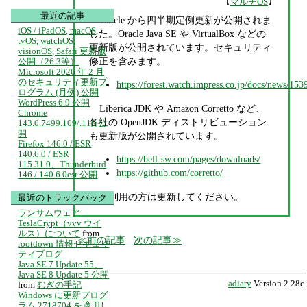
【
】
マルチOS
最近の記事
Oracle から四半期定例更新が公開されま
iOS / iPadOS, macOS,
した。Oracle Java SE や VirtualBox などの
tvOS, watchOS,
更新版が公開されています。セキュリティ
visionOS, Safari 更新版
修正を含みます。
公開（26.3等）
Microsoft 2026 年 2 月
のセキュリティ更新プ
https://forest.watch.impress.co.jp/docs/news/15
ログラム (月例) 公開
WordPress 6.9 公開
Liberica JDK や Amazon Corretto など、
Chrome
各社の OpenJDK ディストリビューション
143.0.7499.109/.110 公
開
も更新版が公開されています。
Firefox 146.0 / ESR
140.6.0 / ESR
https://bell-sw.com/pages/downloads/
115.31.0、Thunderbird
https://github.com/corretto/
146 / 140.6.0esr 公開
ご利用の方は更新してください。
最近のトラックバック
ランサムウェア
TeslaCrypt（vvv ウイ
ルス）について
from
前の記事
次の記事
rootdown 情報セキュリ
ティブログ
Java SE 7 Update 55、
Java SE 8 Update 5 公開
adiary
Version 2.28c.
from
むぎの手記
Windows に更新プログ
ラム 2718704 を適用し