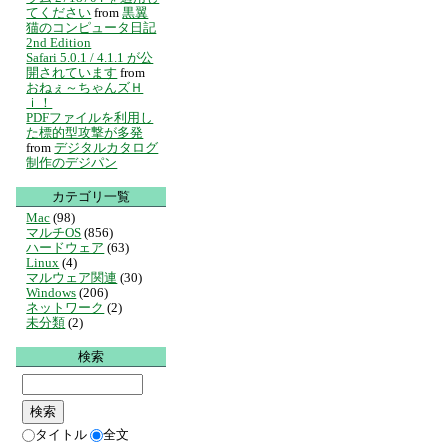
てください
from
黒翼
猫のコンピュータ日記
2nd Edition
Safari 5.0.1 / 4.1.1 が公
開されています
from
おねぇ～ちゃんズＨ
ｉ！
PDFファイルを利用し
た標的型攻撃が多発
from
デジタルカタログ
制作のデジパン
カテゴリ一覧
Mac
(98)
マルチOS
(856)
ハードウェア
(63)
Linux
(4)
マルウェア関連
(30)
Windows
(206)
ネットワーク
(2)
未分類
(2)
検索
タイトル
全文