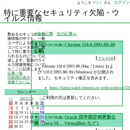
ログイン
ようこそ
ゲスト
さん
特に重要なセキュリティ欠陥・ウ
イルス情報
前の記事
次の記事
数あるセキュリティ欠
陥情報の中でも、一般
ユーザによる龍大での
▼
Chrome 118.0.5993.88/.89
2023/10/20(金)
コンピュータ運用に際
公開
して特に重大だと考え
られるものについて記
【
】
マルチOS
述します。緊急のウイ
ルス関連情報について
Chrome 118.0.5993.88 (Mac / Linux) およ
もここに記述します。
び 118.0.5993.88/.89 (Windows) が公開され
記事一覧
ました。セキュリティ修正を含みます。
印刷用の表示
画像アルバム
https://forest.watch.impress.co.jp/docs/news/15
カレンダー
ご利用の方は更新してください。
<<
2023/10
>>
日
月
火
水
木
金
土
1
2
3
4
5
6
7
8
9
10
11
12
13
14
▼
Oracle 四半期定例更新公
15
16
17
18
19
20
21
2023/10/20(金)
22
23
24
25
26
27
28
開（Java SE、VirtualBox など）
29
30
31