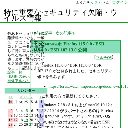
ログイン
ようこそ
ゲスト
さん
特に重要なセキュリティ欠陥・ウ
イルス情報
前の記事
次の記事
数あるセキュリティ欠
陥情報の中でも、一般
ユーザによる龍大での
▼
Firefox 115.0.0 / ESR
2023/07/05(水)
コンピュータ運用に際
115.0.0 / ESR 102.13.0 公開
して特に重大だと考え
られるものについて記
【
】
マルチOS
述します。緊急のウイ
ルス関連情報について
Firefox 115.0.0 / ESR 115.0.0 / ESR
もここに記述します。
102.13.0 が公開されました。セキュリティ
記事一覧
修正を含みます。
印刷用の表示
画像アルバム
https://forest.watch.impress.co.jp/docs/news/15
カレンダー
ご利用の方は更新してください。
<<
2023/07
>>
日
月
火
水
木
金
土
Windows 7 / 8 / 8.1 および macOS 10.12 /
1
10.13 / 10.14 がサポートされるのは Firefox
2
3
4
5
6
7
8
9
10
11
12
13
14
15
115 までだそうです。どうしても古い OS
16
17
18
19
20
21
22
を使い続けなければならない場合は ESR
23
24
25
26
27
28
29
版に移行してください。こちらからダウン