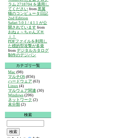
ラム 2718704 を適用し
てください
from
黒翼
猫のコンピュータ日記
2nd Edition
Safari 5.0.1 / 4.1.1 が公
開されています
from
おねぇ～ちゃんズＨ
ｉ！
PDFファイルを利用し
た標的型攻撃が多発
from
デジタルカタログ
制作のデジパン
カテゴリ一覧
Mac
(98)
マルチOS
(856)
ハードウェア
(63)
Linux
(4)
マルウェア関連
(30)
Windows
(206)
ネットワーク
(2)
未分類
(2)
検索