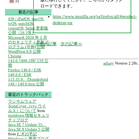
30
31
ロードできます。
最近の記事
https://www.mozilla.org/ja/firefox/all/#product-
iOS / iPadOS, macOS,
desktop-esr
tvOS, watchOS,
visionOS, Safari 更新版
公開（26.3等）
Microsoft 2026 年 2 月
のセキュリティ更新プ
前の記事
次の記事
ログラム (月例) 公開
WordPress 6.9 公開
Chrome
143.0.7499.109/.110 公
adiary
Version 2.28c.
開
Firefox 146.0 / ESR
140.6.0 / ESR
115.31.0、Thunderbird
146 / 140.6.0esr 公開
最近のトラックバック
ランサムウェア
TeslaCrypt（vvv ウイ
ルス）について
from
rootdown 情報セキュリ
ティブログ
Java SE 7 Update 55、
Java SE 8 Update 5 公開
from
むぎの手記
Windows に更新プログ