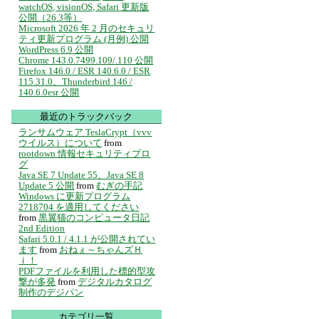
watchOS, visionOS, Safari 更新版
公開（26.3等）
Microsoft 2026 年 2 月のセキュリ
ティ更新プログラム (月例) 公開
WordPress 6.9 公開
Chrome 143.0.7499.109/.110 公開
Firefox 146.0 / ESR 140.6.0 / ESR
115.31.0、Thunderbird 146 /
140.6.0esr 公開
最近のトラックバック
ランサムウェア TeslaCrypt（vvv
ウイルス）について
from
rootdown 情報セキュリティブロ
グ
Java SE 7 Update 55、Java SE 8
Update 5 公開
from
むぎの手記
Windows に更新プログラム
2718704 を適用してください
from
黒翼猫のコンピュータ日記
2nd Edition
Safari 5.0.1 / 4.1.1 が公開されてい
ます
from
おねぇ～ちゃんズＨ
ｉ！
PDFファイルを利用した標的型攻
撃が多発
from
デジタルカタログ
制作のデジパン
カテゴリ一覧