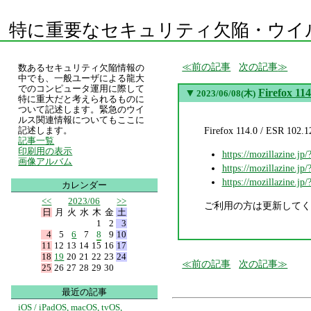
特に重要なセキュリティ欠陥・ウイ
前の記事
次の記事
数あるセキュリティ欠陥情報の
中でも、一般ユーザによる龍大
でのコンピュータ運用に際して
▼
Firefox 11
2023/06/08(木)
特に重大だと考えられるものに
ついて記述します。緊急のウイ
ルス関連情報についてもここに
Firefox 114.0 / E
記述します。
記事一覧
印刷用の表示
https://mozillazine.jp
画像アルバム
https://mozillazine.jp
https://mozillazine.jp
カレンダー
<<
2023/06
>>
ご利用の方は更新してく
日
月
火
水
木
金
土
1
2
3
4
5
6
7
8
9
10
11
12
13
14
15
16
17
18
19
20
21
22
23
24
前の記事
次の記事
25
26
27
28
29
30
最近の記事
iOS / iPadOS, macOS, tvOS,