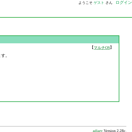
ログイン
ようこそ
ゲスト
さん
【
】
マルチOS
みます。
adiary
Version 2.28c.