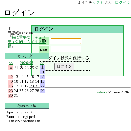
ログイン
ようこそ
ゲスト
さん
ログイン
ID :
ログイン
日記帳ID : vuln
『
特に重要なセキュリ
ID
ティ欠陥・ウイルス情
報
』
pass
カレンダー
ログイン状態を保持する
<<
2026/08
>>
日
月
火
水
木
金
土
1
2
3
4
5
6
7
8
9
10
11
12
13
14
15
16
17
18
19
20
21
22
23
24
25
26
27
28
29
adiary
Version 2.28c.
30
31
System info
Apache : prefork
Runtime : cgi perl
RDBMS : pseudo DB