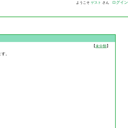
ログイン
ようこそ
ゲスト
さん
【
】
未分類
います。