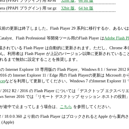
era (PPAPI プラグイン) 用 RPM
32bit 版
、
64 bit 版
era (PPAPI プラグイン) 用 tar.gz
32bit 版
、
64 bit 版
 28 系列以前の更新は終了しました。Flash Player 29 系列に移行するか
h Catalyst、Flash Professional 等開発ツール用のFlash Player は
Adobe Flash Pl
me に内蔵されている Flash Player は自動的に更新されます。ただし、
利用者は Flash Player が上記のバージョン以降に更新されていることをch
れるまで無効に設定することを推奨します。
 の Internet Explorer 10 専用版の Flash Player、Windows 8.1 / Server 2012 
er 2016 の Internet Explorer 11 / Edge 用の Flash Playerの更新は Micr
ces
などを利用して更新してください。Windows 7 のInternet Explorer 
r 2012 / 2012 R2 / 2016 の Flash Player については「デ
ows Server 2016 では「リモート デスクトップ セッション ホス
ールが途中で止まってしまう場合は、
こちら
を参照してください。
192 / 18.0.0.360 より前の Flash Player はブロックされるとApple 
d
(Apple)