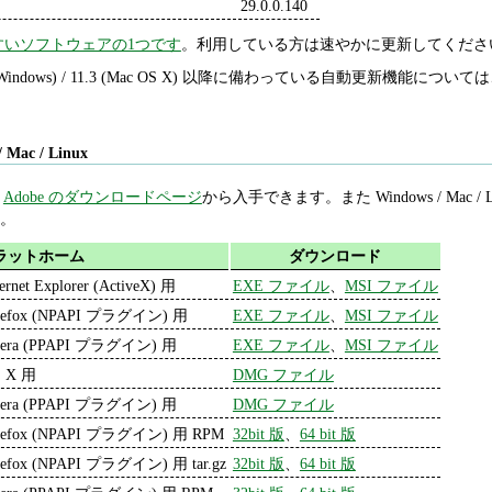
29.0.0.140
すいソフトウェアの1つです
。利用している方は速やかに更新してくださ
1.2 (Windows) / 11.3 (Mac OS X) 以降に備わっている自動更新機能について
/ Mac / Linux
は
Adobe のダウンロードページ
から入手できます。また Windows / Mac 
)。
ラットホーム
ダウンロード
ternet Explorer (ActiveX) 用
EXE ファイル
、
MSI ファイル
refox (NPAPI プラグイン) 用
EXE ファイル
、
MSI ファイル
era (PPAPI プラグイン) 用
EXE ファイル
、
MSI ファイル
 X 用
DMG ファイル
era (PPAPI プラグイン) 用
DMG ファイル
refox (NPAPI プラグイン) 用 RPM
32bit 版
、
64 bit 版
refox (NPAPI プラグイン) 用 tar.gz
32bit 版
、
64 bit 版