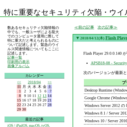
特に重要なセキュリティ欠陥・ウイ
前の記事
次の記事
数あるセキュリティ欠陥情報の
中でも、一般ユーザによる龍大
でのコンピュータ運用に際して
▼
Flash Play
2018/04/12(木)
特に重大だと考えられるものに
ついて記述します。緊急のウイ
ルス関連情報についてもここに
Flash Player 29
記述します。
記事一覧
印刷用の表示
APSB18-08 - Security 
画像アルバム
次のバージョンが最新と
カレンダー
<<
2018/04
>>
プ
日
月
火
水
木
金
土
Desktop Runtime (Windo
1
2
3
4
5
6
7
8
9
10
11
12
13
14
Google Chrome (Windows
15
16
17
18
19
20
21
22
23
24
25
26
27
28
Windows Server 2012 の I
29
30
Windows 8.1 / Server 201
最近の記事
Windows 10 / Server 2016
iOS / iPadOS, macOS, tvOS,