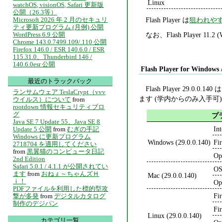
Linux
watchOS, visionOS, Safari 更新版
公開（26.3等）
Flash Player は
狙われや
Microsoft 2026 年 2 月のセキュリ
ティ更新プログラム (月例) 公開
なお、Flash Player 1
WordPress 6.9 公開
Chrome 143.0.7499.109/.110 公開
Firefox 146.0 / ESR 140.6.0 / ESR
115.31.0、Thunderbird 146 /
140.6.0esr 公開
Flash Player for Windows 
最近のトラックバック
Flash Player 29.0.0.140 
ランサムウェア TeslaCrypt（vvv
ます (学内からのみ入手可
ウイルス）について
from
rootdown 情報セキュリティブロ
グ
プ
Java SE 7 Update 55、Java SE 8
In
Update 5 公開
from
むぎの手記
Windows に更新プログラム
Windows (29.0.0.140)
Fi
2718704 を適用してください
from
黒翼猫のコンピュータ日記
Op
2nd Edition
Safari 5.0.1 / 4.1.1 が公開されてい
OS
ます
from
おねぇ～ちゃんズＨ
Mac (29.0.0.140)
ｉ！
Op
PDFファイルを利用した標的型攻
Fi
撃が多発
from
デジタルカタログ
制作のデジパン
Fi
Linux (29.0.0.140)
カテゴリ一覧