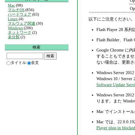
Op
Mac
(98)
Op
マルチOS
(856)
ハードウェア
(63)
以下にご注意ください。
Linux
(4)
マルウェア関連
(30)
Windows
(206)
Flash Player
ネットワーク
(2)
未分類
(2)
Flash Builder、Flas
検索
Google Chro
することもできません。
ない場合は、更新さ
タイトル
全文
Windows Server 2012
Windows 10 / Serv
Software Update Servi
Windows Serve
ります。また Wind
Mac でインスト
Mac では、22.0.0.
Player plug-in blocke