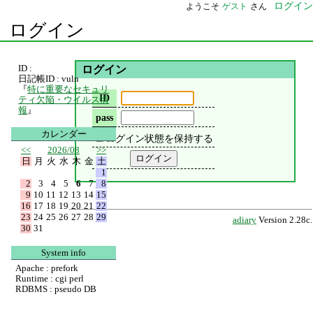
ログイン
ようこそ
ゲスト
さん
ログイン
ID :
ログイン
日記帳ID : vuln
『
特に重要なセキュリ
ID
ティ欠陥・ウイルス情
報
』
pass
カレンダー
ログイン状態を保持する
<<
2026/08
>>
日
月
火
水
木
金
土
1
2
3
4
5
6
7
8
9
10
11
12
13
14
15
16
17
18
19
20
21
22
23
24
25
26
27
28
29
adiary
Version 2.28c.
30
31
System info
Apache : prefork
Runtime : cgi perl
RDBMS : pseudo DB