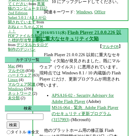
10 にアップグレードしてください。
てください
from
黒翼
猫のコンピュータ日記
関連キーワード:
Windows
,
Office
2nd Edition
Safari 5.0.1 / 4.1.1 が公
開されています
from
おねぇ～ちゃんズＨ
ｉ！
▼
Flash Player 21.0.0.226 以
2016/05/11(水)
PDFファイルを利用し
前に重大なセキュリティ欠陥
た標的型攻撃が多発
from
デジタルカタログ
【
】
マルチOS
制作のデジパン
Flash Player 21.0.0.226 以前に重大なセキ
カテゴリ一覧
ュリティ欠陥が発見されました。既にマル
Mac
(98)
ウェア（ウイルス）に悪用されています。
マルチOS
(856)
現時点では Windows 8.1 / 10 内蔵版の Flash
ハードウェア
(63)
Player にだけ、更新プログラムが用意され
Linux
(4)
マルウェア関連
(30)
ています。
Windows
(206)
ネットワーク
(2)
APSA16-02 - Security Advisory for
未分類
(2)
Adobe Flash Player
(Adobe)
MS16-064 - 緊急: Adobe Flash Player
検索
のセキュリティ更新プログラム
(3157993)
(Microsoft)
他のプラットホーム用の修正版 Flash
タイトル
全文