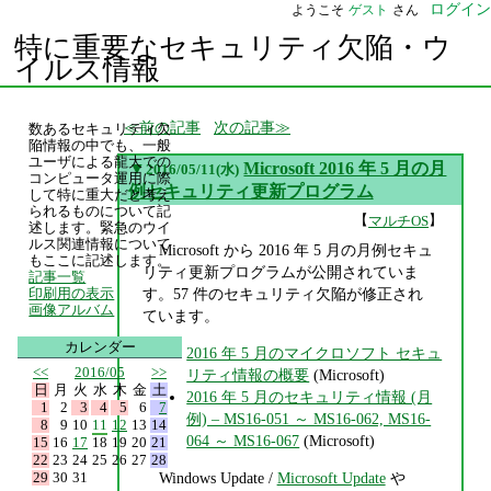
ログイン
ようこそ
ゲスト
さん
特に重要なセキュリティ欠陥・ウ
イルス情報
前の記事
次の記事
数あるセキュリティ欠
陥情報の中でも、一般
ユーザによる龍大での
▼
Microsoft 2016 年 5 月の月
2016/05/11(水)
コンピュータ運用に際
例セキュリティ更新プログラム
して特に重大だと考え
られるものについて記
【
】
マルチOS
述します。緊急のウイ
ルス関連情報について
Microsoft から 2016 年 5 月の月例セキュ
もここに記述します。
リティ更新プログラムが公開されていま
記事一覧
す。57 件のセキュリティ欠陥が修正され
印刷用の表示
画像アルバム
ています。
カレンダー
2016 年 5 月のマイクロソフト セキュ
<<
2016/05
>>
リティ情報の概要
(Microsoft)
日
月
火
水
木
金
土
2016 年 5 月のセキュリティ情報 (月
1
2
3
4
5
6
7
例) – MS16-051 ～ MS16-062, MS16-
8
9
10
11
12
13
14
064 ～ MS16-067
(Microsoft)
15
16
17
18
19
20
21
22
23
24
25
26
27
28
29
30
31
Windows Update /
Microsoft Update
や