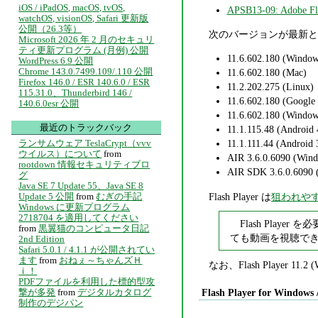
iOS / iPadOS, macOS, tvOS,
APSB13-09: Ado
watchOS, visionOS, Safari 更新版
公開（26.3等）
次のバージョンが最新と
Microsoft 2026 年 2 月のセキュリ
ティ更新プログラム (月例) 公開
11.6.602.180 (Window
WordPress 6.9 公開
Chrome 143.0.7499.109/.110 公開
11.6.602.180 (Mac)
Firefox 146.0 / ESR 140.6.0 / ESR
11.2.202.275 (Linux)
115.31.0、Thunderbird 146 /
11.6.602.180 (Google
140.6.0esr 公開
11.6.602.180 (Window
最近のトラックバック
11.1.115.48 (Android 
ランサムウェア TeslaCrypt（vvv
11.1.111.44 (Android 3
ウイルス）について
from
AIR 3.6.0.6090 (Wind
rootdown 情報セキュリティブロ
AIR SDK 3.6.0.6090 
グ
Java SE 7 Update 55、Java SE 8
Flash Player は
狙われや
Update 5 公開
from
むぎの手記
Windows に更新プログラム
2718704 を適用してください
Flash Play
from
黒翼猫のコンピュータ日記
ても動画を視聴で
2nd Edition
Safari 5.0.1 / 4.1.1 が公開されてい
ます
from
おねぇ～ちゃんズＨ
なお、Flash Player 1
ｉ！
PDFファイルを利用した標的型攻
撃が多発
from
デジタルカタログ
Flash Player for Windows 
制作のデジパン