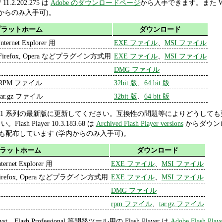
 / 11.2.202.275 は
Adobe のダウンロードページ
から入手できます。また Windo
からのみ入手可)。
プラットホーム
ダウンロード
Internet Explorer 用
EXE ファイル
、
MSI ファイル
Firefox, Opera などプラグイン方式用
EXE ファイル
、
MSI ファイル
DMG ファイル
RPM ファイル
32bit 版
、
64 bit 版
tar.gz ファイル
32bit 版
、
64 bit 版
ayer 11 系列の最新版に更新してください。互換性の問題等によりどうしても更新
Flash Player 10.3.183.68 は
Archived Flash Player versions
からダウンロー
ージでも配布しています (学内からのみ入手可)。
ラットホーム
ダウンロード
nternet Explorer 用
EXE ファイル
、
MSI ファイル
irefox, Opera などプラグイン方式用
EXE ファイル
、
MSI ファイル
DMG ファイル
rpm ファイル
、
tar.gz ファイル
atalyst、Flash Professional 等開発ツール用の Flash Player は
Adobe Flash Playe