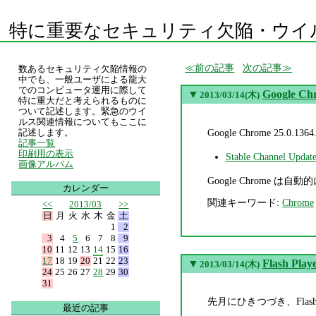
特に重要なセキュリティ欠陥・ウイ
前の記事
次の記事
数あるセキュリティ欠陥情報の
中でも、一般ユーザによる龍大
でのコンピュータ運用に際して
▼
Google Ch
2013/03/14(木)
特に重大だと考えられるものに
ついて記述します。緊急のウイ
ルス関連情報についてもここに
Google Chrome 2
記述します。
記事一覧
印刷用の表示
Stable Channel Updat
画像アルバム
Google Chrom
カレンダー
関連キーワード:
Chrome
<<
2013/03
>>
日
月
火
水
木
金
土
1
2
3
4
5
6
7
8
9
10
11
12
13
14
15
16
17
18
19
20
21
22
23
▼
Flash Pla
2013/03/14(木)
24
25
26
27
28
29
30
31
先月にひきつづき、Fla
最近の記事