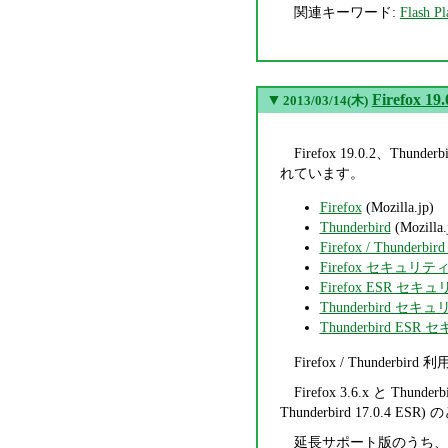
関連キーワード:
Flash Pl
▼
Firefox 19
2013/03/14(木)
Firefox 19.0.2、Thunde
れています。
Firefox
(Mozilla.jp)
Thunderbird
(Mozilla.
Firefox / Thunderbir
Firefox セキュリ
Firefox ESR 
Thunderbird 
Thunderbird E
Firefox / Thunder
Firefox 3.6.x と Thund
Thunderbird 17.
延長サポート版のうち、Firefo