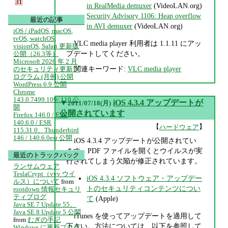
31
in RealMedia demuxer
(VideoLAN.org)
Security Advisory 1106: Heap overflow
最近の記事
in AVI demuxer
(VideoLAN.org)
iOS / iPadOS, macOS,
tvOS, watchOS,
VLC media player 利用者は 1.1.11 にアッ
visionOS, Safari 更新版
プデートしてください。
公開（26.3等）
Microsoft 2026 年 2 月
関連キーワード:
VLC media player
のセキュリティ更新プ
ログラム (月例) 公開
WordPress 6.9 公開
Chrome
143.0.7499.109/.110 公
▼
iOS 4.3.4 アップデートが
2011/07/18(月)
開
公開されています
Firefox 146.0 / ESR
140.6.0 / ESR
【
】
ハードウェア
115.31.0、Thunderbird
146 / 140.6.0esr 公開
iOS 4.3.4 アップデートが公開されてい
ます。PDF ファイルを開くとウイルスが実
最近のトラックバック
行されてしまう欠陥が修正されています。
ランサムウェア
TeslaCrypt（vvv ウイ
iOS 4.3.4 ソフトウェア・アップデー
ルス）について
from
トのセキュリティコンテンツについ
rootdown 情報セキュリ
ティブログ
て
(Apple)
Java SE 7 Update 55、
Java SE 8 Update 5 公開
iTunes を使ってアップデートを適用して
from
むぎの手記
下さい。方法については、以下を参照して
Windows に更新プログ