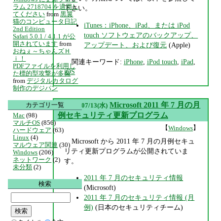
ラム 2718704 を適用し
下さい。
てください
from
黒翼
猫のコンピュータ日記
iTunes：iPhone、iPad、または iPod
2nd Edition
touch ソフトウェアのバックアップ、
Safari 5.0.1 / 4.1.1 が公
開されています
from
アップデート、および復元
(Apple)
おねぇ～ちゃんズＨ
ｉ！
関連キーワード:
iPhone
,
iPod touch
,
iPad
,
PDFファイルを利用し
iOS
た標的型攻撃が多発
from
デジタルカタログ
制作のデジパン
▼
Microsoft 2011 年 7 月の月
カテゴリ一覧
2011/07/13(水)
例セキュリティ更新プログラム
Mac
(98)
マルチOS
(856)
【
】
Windows
ハードウェア
(63)
Linux
(4)
Microsoft から 2011 年 7 月の月例セキュ
マルウェア関連
(30)
リティ更新プログラムが公開されていま
Windows
(206)
ネットワーク
(2)
す。
未分類
(2)
2011 年 7 月のセキュリティ情報
検索
(Microsoft)
2011 年 7 月のセキュリティ情報 (月
例)
(日本のセキュリティチーム)