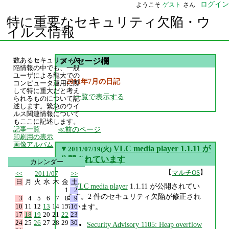
ログイン
ようこそ
ゲスト
さん
特に重要なセキュリティ欠陥・ウ
イルス情報
数あるセキュリティ欠
メッセージ欄
陥情報の中でも、一般
ユーザによる龍大での
2011年7月の日記
コンピュータ運用に際
して特に重大だと考え
一覧で表示する
られるものについて記
述します。緊急のウイ
ルス関連情報について
もここに記述します。
前のページ
記事一覧
印刷用の表示
画像アルバム
▼
VLC media player 1.1.11 が
2011/07/19(火)
公開されています
カレンダー
【
】
マルチOS
<<
2011/07
>>
日
月
火
水
木
金
土
VLC media player
1.1.11 が公開されてい
1
2
ます。2 件のセキュリティ欠陥が修正され
3
4
5
6
7
8
9
10
11
12
13
14
15
16
ています。
17
18
19
20
21
22
23
24
25
26
27
28
29
30
Security Advisory 1105: Heap overflow