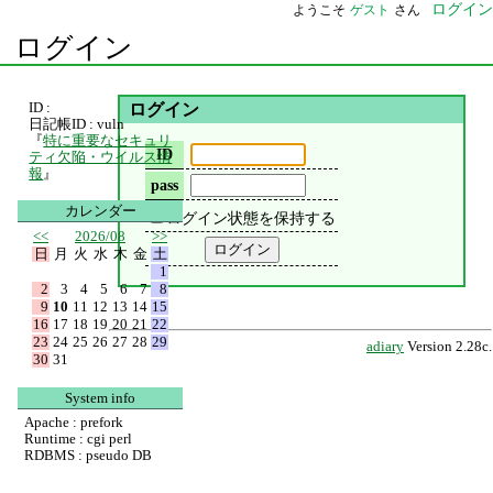
ログイン
ようこそ
ゲスト
さん
ログイン
ID :
ログイン
日記帳ID : vuln
『
特に重要なセキュリ
ID
ティ欠陥・ウイルス情
報
』
pass
カレンダー
ログイン状態を保持する
<<
2026/08
>>
日
月
火
水
木
金
土
1
2
3
4
5
6
7
8
9
10
11
12
13
14
15
16
17
18
19
20
21
22
23
24
25
26
27
28
29
adiary
Version 2.28c.
30
31
System info
Apache : prefork
Runtime : cgi perl
RDBMS : pseudo DB