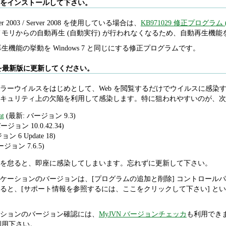
グラムをインストールして下さい。
 Server 2003 / Server 2008 を使用している場合は、
KB971029 修正プログラム
 メモリからの自動再生 (自動実行) が行われなくなるため、自動再生
自動再生機能の挙動を Windows 7 と同じにする修正プログラムです。
を最新版に更新してください。
ラーウイルスをはじめとして、Web を閲覧するだけでウイルスに感染する
キュリティ上の欠陥を利用して感染します。特に狙われやすいのが、次
at
(最新: バージョン 9.3)
ージョン 10.0.42.34)
ン 6 Update 18)
ジョン 7.6.5)
を怠ると、即座に感染してしまいます。忘れずに更新して下さい。
ケーションのバージョンは、[プログラムの追加と削除] コントロールパ
ると、[サポート情報を参照するには、ここをクリックして下さい] と
ションのバージョン確認には、
MyJVN バージョンチェッカ
も利用でき
利用下さい。