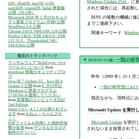
Windows Update の日
」に
iOS / iPadOS, macOS, tvOS,
された場合には、再起動し
watchOS, visionOS, Safari 更新版
公開（26.3等）
RINS の複数の機械に
Microsoft 2026 年 2 月のセキュリ
ティ更新プログラム (月例) 公開
までご連絡下さい。
WordPress 6.9 公開
Chrome 143.0.7499.109/.110 公開
関連キーワード:
Window
Firefox 146.0 / ESR 140.6.0 / ESR
115.31.0、Thunderbird 146 /
140.6.0esr 公開
最近のトラックバック
▼
一部の研
2010/01/15(金)
ランサムウェア TeslaCrypt（vvv
ウイルス）について
from
rootdown 情報セキュリティブロ
昨年（2009 年）の 
グ
Java SE 7 Update 55、Java SE 8
Update 5 公開
from
むぎの手記
一部の研究室におけ
Windows に更新プログラム
2718704 を適用してください
残念ながら、現時点にお
from
黒翼猫のコンピュータ日記
2nd Edition
Safari 5.0.1 / 4.1.1 が公開されてい
Microsoft Update 
ます
from
おねぇ～ちゃんズＨ
ｉ！
Microsoft Update
を実行し、
PDFファイルを利用した標的型攻
撃が多発
from
デジタルカタログ
されないまま放置されてし
制作のデジパン