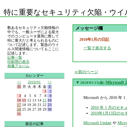
特に重要なセキュリティ欠陥・ウイ
数あるセキュリティ欠陥情報の
メッセージ欄
中でも、一般ユーザによる龍大
でのコンピュータ運用に際して
2010年1月の日記
特に重大だと考えられるものに
ついて記述します。緊急のウイ
一覧で表示する
ルス関連情報についてもここに
記述します。
記事一覧
印刷用の表示
画像アルバム
前のページ
カレンダー
<<
2010/01
>>
▼
Micros
2010/01/15(金)
日
月
火
水
木
金
土
1
2
3
4
5
6
7
8
9
Microsoft から 2
10
11
12
13
14
15
16
17
18
19
20
21
22
23
2010 年 1 月のセ
24
25
26
27
28
29
30
2010年1月13日の
31
Microsoft Update
や
Micro
最近の記事