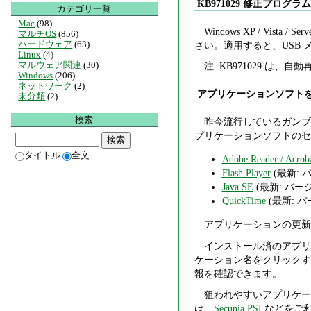
KB971029 修正プロ
カテゴリ一覧
Mac
(98)
Windows XP / Vista /
マルチOS
(856)
ハードウェア
(63)
さい。適用すると、USB
Linux
(4)
マルウェア関連
(30)
注: KB971029 は、
Windows
(206)
ネットワーク
(2)
アプリケーションソフト
未分類
(2)
検索
昨今流行しているガンブ
プリケーションソフトのセ
タイトル
全文
Adobe Reader / Acrob
Flash Player
(最新: バ
Java SE
(最新: バージョ
QuickTime
(最新: バー
アプリケーションの更新
インストール済のアプリ
ケーション名をクリックす
報を確認できます。
狙われやすいアプリケー
は、
Secunia PSI
などをご