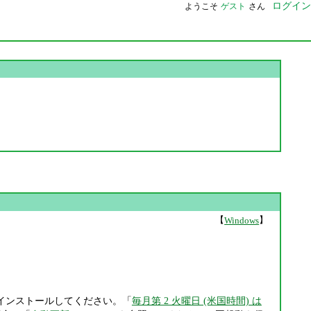
ログイン
ようこそ
ゲスト
さん
【
】
Windows
インストールしてください。「
毎月第 2 火曜日 (米国時間) は