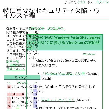
ログイン
ようこそ
ゲスト
さん
特に重要なセキュリティ欠陥・ウ
イルス情報
前の記事
次の記事
数あるセキュリティ欠
陥情報の中でも、一般
ユーザによる龍大での
▼
Windows Vista SP2 / Server
2009/05/26(火)
コンピュータ運用に際
2008 SP2 / 7 における VirusScan の対応状
して特に重大だと考え
られるものについて記
況
述します。緊急のウイ
【
】
Windows
ルス関連情報について
もここに記述します。
Windows Vista SP2 / Server 2008 SP2 が公
記事一覧
開されています。
印刷用の表示
画像アルバム
「Windows Vista SP2」が公開
(Internet
カレンダー
Watch)
<<
2009/05
>>
日
月
火
水
木
金
土
また、Windows 7 も RC 版が公開されて
1
2
います。
3
4
5
6
7
8
9
10
11
12
13
14
15
16
Windows 7 にようこそ
(Microsoft)
17
18
19
20
21
22
23
24
25
26
27
28
29
30
龍谷大学では、標準のアンチウイルスソ