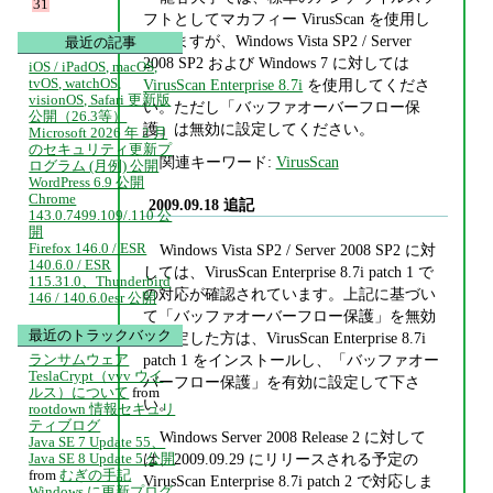
31
フトとしてマカフィー VirusScan を使用し
ていますが、Windows Vista SP2 / Server
最近の記事
2008 SP2 および Windows 7 に対しては
iOS / iPadOS, macOS,
tvOS, watchOS,
VirusScan Enterprise 8.7i
を使用してくださ
visionOS, Safari 更新版
い。ただし「バッファオーバーフロー保
公開（26.3等）
護」は無効に設定してください。
Microsoft 2026 年 2 月
のセキュリティ更新プ
関連キーワード:
VirusScan
ログラム (月例) 公開
WordPress 6.9 公開
Chrome
2009.09.18 追記
143.0.7499.109/.110 公
開
Firefox 146.0 / ESR
Windows Vista SP2 / Server 2008 SP2 に対
140.6.0 / ESR
しては、VirusScan Enterprise 8.7i patch 1 で
115.31.0、Thunderbird
の対応が確認されています。上記に基づい
146 / 140.6.0esr 公開
て「バッファオーバーフロー保護」を無効
最近のトラックバック
に設定した方は、VirusScan Enterprise 8.7i
patch 1 をインストールし、「バッファオー
ランサムウェア
TeslaCrypt（vvv ウイ
バーフロー保護」を有効に設定して下さ
ルス）について
from
い。
rootdown 情報セキュリ
ティブログ
Windows Server 2008 Release 2 に対して
Java SE 7 Update 55、
は、2009.09.29 にリリースされる予定の
Java SE 8 Update 5 公開
from
むぎの手記
VirusScan Enterprise 8.7i patch 2 で対応しま
Windows に更新プログ