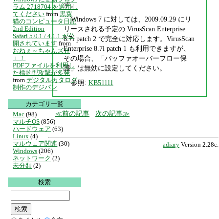
す。
ラム 2718704 を適用し
てください
from
黒翼
Windows 7 に対しては、2009.09.29 にリ
猫のコンピュータ日記
リースされる予定の VirusScan Enterprise
2nd Edition
Safari 5.0.1 / 4.1.1 が公
8.7i patch 2 で完全に対応します。VirusScan
開されています
from
Enterprise 8.7i patch 1 も利用できますが、
おねぇ～ちゃんズＨ
その場合、「バッファオーバーフロー保
ｉ！
PDFファイルを利用し
護」は無効に設定してください。
た標的型攻撃が多発
from
デジタルカタログ
参照:
KB51111
制作のデジパン
カテゴリ一覧
前の記事
次の記事
Mac
(98)
マルチOS
(856)
ハードウェア
(63)
Linux
(4)
マルウェア関連
(30)
adiary
Version 2.28c.
Windows
(206)
ネットワーク
(2)
未分類
(2)
検索