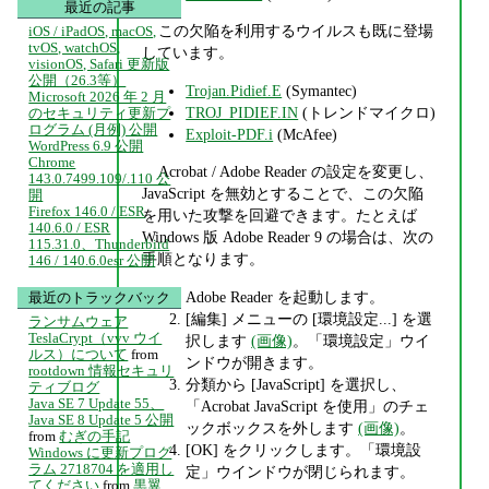
最近の記事
この欠陥を利用するウイルスも既に登場
iOS / iPadOS, macOS,
tvOS, watchOS,
しています。
visionOS, Safari 更新版
公開（26.3等）
Trojan.Pidief.E
(Symantec)
Microsoft 2026 年 2 月
TROJ_PIDIEF.IN
(トレンドマイクロ)
のセキュリティ更新プ
ログラム (月例) 公開
Exploit-PDF.i
(McAfee)
WordPress 6.9 公開
Chrome
Acrobat / Adobe Reader の設定を変更し、
143.0.7499.109/.110 公
JavaScript を無効とすることで、この欠陥
開
Firefox 146.0 / ESR
を用いた攻撃を回避できます。たとえば
140.6.0 / ESR
Windows 版 Adobe Reader 9 の場合は、次の
115.31.0、Thunderbird
手順となります。
146 / 140.6.0esr 公開
Adobe Reader を起動します。
最近のトラックバック
[編集] メニューの [環境設定...] を選
ランサムウェア
TeslaCrypt（vvv ウイ
択します
(画像)
。「環境設定」ウイ
ルス）について
from
ンドウが開きます。
rootdown 情報セキュリ
分類から [JavaScript] を選択し、
ティブログ
Java SE 7 Update 55、
「Acrobat JavaScript を使用」のチェ
Java SE 8 Update 5 公開
ックボックスを外します
(画像)
。
from
むぎの手記
[OK] をクリックします。「環境設
Windows に更新プログ
ラム 2718704 を適用し
定」ウインドウが閉じられます。
てください
from
黒翼