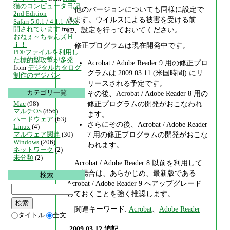
猫のコンピュータ日記
他のバージョンについても同様に設定で
2nd Edition
きます。ウイルスによる被害を受ける前
Safari 5.0.1 / 4.1.1 が公
開されています
from
に、設定を行っておいてください。
おねぇ～ちゃんズＨ
ｉ！
修正プログラムは現在開発中です。
PDFファイルを利用し
た標的型攻撃が多発
Acrobat / Adobe Reader 9 用の修正プロ
from
デジタルカタログ
グラムは 2009.03.11 (米国時間) にリ
制作のデジパン
リースされる予定です。
カテゴリ一覧
その後、Acrobat / Adobe Reader 8 用の
Mac
(98)
修正プログラムの開発がおこなわれ
マルチOS
(856)
ます。
ハードウェア
(63)
さらにその後、Acrobat / Adobe Reader
Linux
(4)
マルウェア関連
(30)
7 用の修正プログラムの開発がおこな
Windows
(206)
われます。
ネットワーク
(2)
未分類
(2)
Acrobat / Adobe Reader 8 以前を利用して
いる場合は、あらかじめ、最新版である
検索
Acrobat / Adobe Reader 9 へアップグレード
しておくことを強く推奨します。
関連キーワード:
Acrobat
、
Adobe Reader
タイトル
全文
2009.03.12 追記