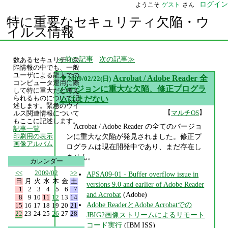
ログイン
ようこそ
ゲスト
さん
特に重要なセキュリティ欠陥・ウ
イルス情報
前の記事
次の記事
数あるセキュリティ欠
陥情報の中でも、一般
ユーザによる龍大での
▼
Acrobat / Adobe Reader 全
2009/02/22(日)
コンピュータ運用に際
バージョンに重大な欠陥、修正プログラ
して特に重大だと考え
られるものについて記
ムはまだない
述します。緊急のウイ
【
】
マルチOS
ルス関連情報について
もここに記述します。
Acrobat / Adobe Reader の全てのバージョ
記事一覧
ンに重大な欠陥が発見されました。修正プ
印刷用の表示
画像アルバム
ログラムは現在開発中であり、まだ存在し
ません。
カレンダー
<<
2009/02
>>
APSA09-01 - Buffer overflow issue in
日
月
火
水
木
金
土
versions 9.0 and earlier of Adobe Reader
1
2
3
4
5
6
7
and Acrobat
(Adobe)
8
9
10
11
12
13
14
Adobe ReaderとAdobe Acrobatでの
15
16
17
18
19
20
21
22
23
24
25
26
27
28
JBIG2画像ストリームによるリモート
コード実行
(IBM ISS)