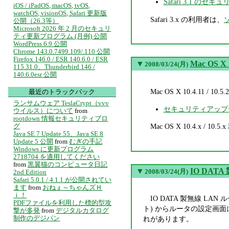
Safari 3.1 の
iOS / iPadOS, macOS, tvOS,
watchOS, visionOS, Safari 更新版
Safari 3.x の利用者は、
公開（26.3等）
Microsoft 2026 年 2 月のセキュリ
ティ更新プログラム (月例) 公開
WordPress 6.9 公開
Chrome 143.0.7499.109/.110 公開
Firefox 146.0 / ESR 140.6.0 / ESR
▼
Mac OS
2008/03/24(月)
115.31.0、Thunderbird 146 /
140.6.0esr 公開
Mac OS X 10.4.1
最近のトラックバック
ランサムウェア TeslaCrypt（vvv
セキュリティアップデー
ウイルス）について
from
rootdown 情報セキュリティブロ
グ
Mac OS X 10.4.x / 10
Java SE 7 Update 55、Java SE 8
Update 5 公開
from
むぎの手記
Windows に更新プログラム
2718704 を適用してください
from
黒翼猫のコンピュータ日記
▼
IO DAT
2008/03/24(月)
2nd Edition
Safari 5.0.1 / 4.1.1 が公開されてい
ます
from
おねぇ～ちゃんズＨ
ｉ！
IO DATA 製無線 L
PDFファイルを利用した標的型攻
ト) からルータの設定画
撃が多発
from
デジタルカタログ
制作のデジパン
れがあります。