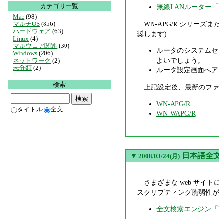
カテゴリ一覧
無線LANルーター「
Mac
(98)
WN-APG/R シリー
マルチOS
(856)
ハードウェア
(63)
奨します)
Linux
(4)
マルウェア関連
(30)
ルータのシステムセ
Windows
(206)
よいでしょう。
ネットワーク
(2)
未分類
(2)
ルータ設定画面へア
検索
上記設定後、最新のファ
WN-APG/R
タイトル
全文
WN-WAPG/R
▼
日本語全文検
2008/03/24(月)
さまざまな web サ
スクリプティング脆弱性が
全文検索エンジン「N