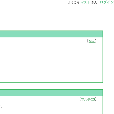
ログイン
ようこそ
ゲスト
さん
【
】
Mac
【
】
マルチOS
す。