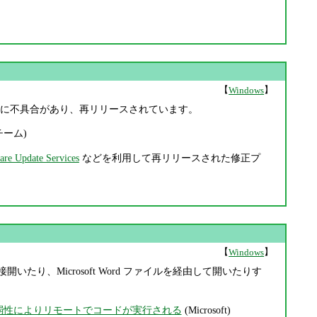
【
】
Windows
ログラムに不具合があり、再リリースされています。
ーム)
are Update Services
などを利用して再リリースされた修正プ
【
】
Windows
イルを直接開いたり、Microsoft Word ファイルを経由して開いたりす
 (Jet) の脆弱性によりリモートでコードが実行される
(Microsoft)