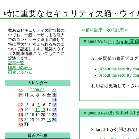
特に重要なセキュリティ欠陥・ウイ
前の記事
次の記事
数あるセキュリティ欠陥情報の
中でも、一般ユーザによる龍大
でのコンピュータ運用に際して
▼
Apple
2008/03/24(月)
特に重大だと考えられるものに
ついて記述します。緊急のウイ
ルス関連情報についてもここに
Apple 関係の修正プ
記述します。
記事一覧
印刷用の表示
About the security co
画像アルバム
About the security co
カレンダー
利用者は更新して下さい
<<
2008/03
>>
日
月
火
水
木
金
土
1
2
3
4
5
6
7
8
9
10
11
12
13
14
15
▼
Safari 
2008/03/24(月)
16
17
18
19
20
21
22
23
24
25
26
27
28
29
30
31
Safari 3.1 が公開
最近の記事