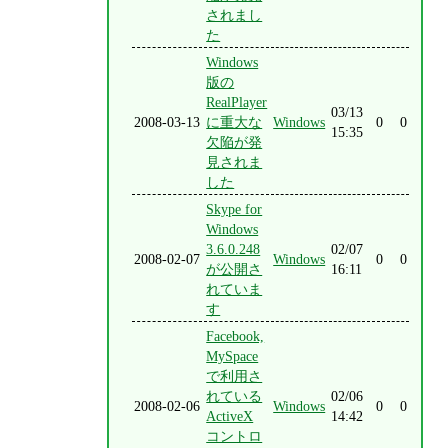
されまし
た
Windows
版の
RealPlayer
03/13
2008-03-13
に重大な
Windows
0
0
15:35
欠陥が発
見されま
した
Skype for
Windows
3.6.0.248
02/07
2008-02-07
Windows
0
0
が公開さ
16:11
れていま
す
Facebook,
MySpace
で利用さ
れている
02/06
2008-02-06
Windows
0
0
ActiveX
14:42
コントロ