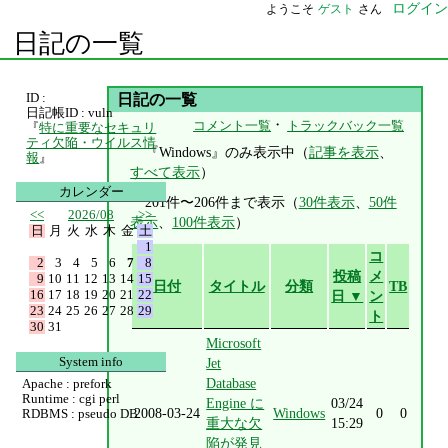
ログイン
ようこそ
ゲスト
さん
日記の一覧
ID :
日記の一覧
日記帳ID : vuln
・
コメント一覧
トラックバック一覧
『
特に重要なセキュリ
ティ欠陥・ウイルス情
『Windows』のみ表示中（
記事を表示
、
報
』
すべて表示
）
カレンダー
201件〜206件まで表示（
30件表示
、
50件
<<
2026/08
>>
表示
、
100件表示
）
日
月
火
水
木
金
土
1
コ
2
3
4
5
6
7
8
投稿
メ
9
10
11
12
13
14
15
日付
タイトル
分類
TB
16
17
18
19
20
21
22
日 ▼
ン
23
24
25
26
27
28
29
ト
30
31
Microsoft
System info
Jet
Database
Apache : prefork
Runtime : cgi perl
Engine に
03/24
2008-03-24
Windows
0
0
RDBMS : pseudo DB
重大な欠
15:29
陥が発見