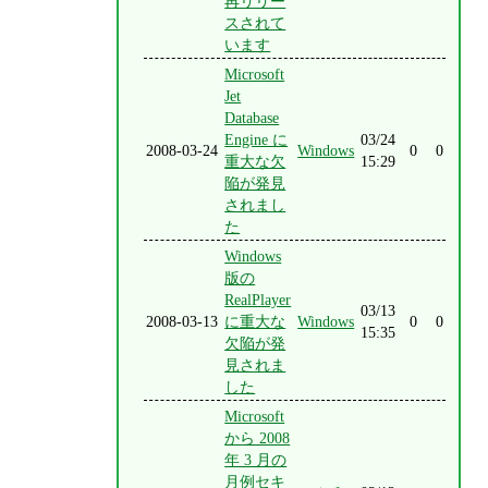
再リリー
スされて
います
Microsoft
Jet
Database
Engine に
03/24
2008-03-24
Windows
0
0
重大な欠
15:29
陥が発見
されまし
た
Windows
版の
RealPlayer
03/13
2008-03-13
に重大な
Windows
0
0
15:35
欠陥が発
見されま
した
Microsoft
から 2008
年 3 月の
月例セキ