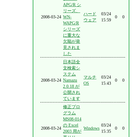
APG/R シ
リーズ、
ハード
03/24
2008-03-24
WN-
0
0
ウェア
15:59
WAPG/R
シリーズ
に重大な
欠陥が発
見されま
した
日本語全
文検索シ
ステム
マルチ
03/24
2008-03-24
Namazu
0
0
OS
15:43
2.0.18 が
公開され
ています
修正プロ
グラム
MS08-014
の Excel
03/24
2008-03-24
Windows
0
0
2003 用が
15:35