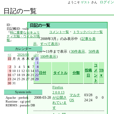
ログイン
ようこそ
ゲスト
さん
日記の一覧
ID :
日記の一覧
日記帳ID : vuln
・
コメント一覧
トラックバック一覧
『
特に重要なセキュリ
ティ欠陥・ウイルス情
『2008年3月』のみ表示中（
記事を表
報
』
示
、
すべて表示
）
カレンダー
1件〜11件まで表示（
30件表示
、
50件表
<<
2026/08
>>
示
、
100件表示
）
日
月
火
水
木
金
土
1
コ
2
3
4
5
6
7
8
投稿
メ
TB
9
10
11
12
13
14
15
日付
タイトル
分類
16
17
18
19
20
21
22
日
ン
▼
23
24
25
26
27
28
29
ト
30
31
Firefox
System info
2.0.0.13
マルチ
03/28
2008-03-28
が公開さ
0
0
Apache : prefork
OS
24:24
Runtime : cgi perl
れていま
RDBMS : pseudo DB
す