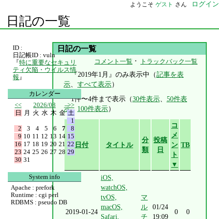
ログイン
ようこそ
ゲスト
さん
日記の一覧
ID :
日記の一覧
日記帳ID : vuln
・
コメント一覧
トラックバック一覧
『
特に重要なセキュリ
ティ欠陥・ウイルス情
『2019年1月』のみ表示中（
記事を表
報
』
示
、
すべて表示
）
カレンダー
1件〜4件まで表示（
30件表示
、
50件表
<<
2026/08
>>
示
、
100件表示
）
日
月
火
水
木
金
土
1
コ
2
3
4
5
6
7
8
メ
9
10
11
12
13
14
15
分
投稿
16
17
18
19
20
21
22
日付
タイトル
ン
TB
類
日
23
24
25
26
27
28
29
ト
30
31
▼
System info
iOS,
watchOS,
Apache : prefork
Runtime : cgi perl
tvOS,
マ
RDBMS : pseudo DB
macOS,
ル
01/24
2019-01-24
0
0
Safari,
チ
19:09