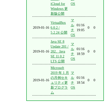
iCloud for
OS
Windows 更
新版公開
マ
VirtualBox
ル
01/16
2019-01-16
6.0.2 /
0
0
チ
19:05
5.2.24 公開
OS
Java SE 8
マ
Update 201 /
ル
01/16
2019-01-16
202、Java
0
0
チ
18:59
SE 11.0.2
OS
LTS 公開
Microsoft
2019 年 1 月
マ
の月例セキ
ル
01/16
2019-01-16
0
0
ュリティ更
チ
18:54
新プログラ
OS
ム