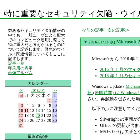
特に重要なセキュリティ欠陥・ウイ
前の記事
次の記事
数あるセキュリティ欠陥情報の
中でも、一般ユーザによる龍大
でのコンピュータ運用に際して
▼
Micros
2016/01/13(水)
特に重大だと考えられるものに
ついて記述します。緊急のウイ
ルス関連情報についてもここに
Microsoft から 2
記述します。
記事一覧
印刷用の表示
2016 年 1 月の
画像アルバム
2016 年 1 月のセキュ
カレンダー
Windows Update /
Microso
<<
2016/01
>>
日 (米国時間) は Windows U
日
月
火
水
木
金
土
さい。再起動を促された場
1
2
3
4
5
6
7
8
9
以下の点に注意してくだ
10
11
12
13
14
15
16
17
18
19
20
21
22
23
Silverlight の更
24
25
26
27
28
29
30
Office の更新が含まれて
31
MS16-009 は欠
最近の記事