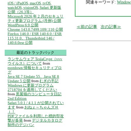
関連キーワード:
Window
iOS / iPadOS, macOS, tvOS,
watchOS, visionOS, Safari 更新版
公開（26.3等）
Microsoft 2026 年 2 月のセキュリ
ティ更新プログラム (月例) 公開
WordPress 6.9 公開
前の記事
次の記事
Chrome 143.0.7499.109/.110 公開
Firefox 146.0 / ESR 140.6.0 / ESR
115.31.0、Thunderbird 146 /
140.6.0esr 公開
最近のトラックバック
ランサムウェア TeslaCrypt（vvv
ウイルス）について
from
rootdown 情報セキュリティブロ
グ
Java SE 7 Update 55、Java SE 8
Update 5 公開
from
むぎの手記
Windows に更新プログラム
2718704 を適用してください
from
黒翼猫のコンピュータ日記
2nd Edition
Safari 5.0.1 / 4.1.1 が公開されてい
ます
from
おねぇ～ちゃんズＨ
ｉ！
PDFファイルを利用した標的型攻
撃が多発
from
デジタルカタログ
制作のデジパン