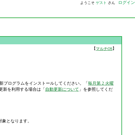
ログイン
ようこそ
ゲスト
さん
【
】
マルチOS
新プログラムをインストールしてください。「
毎月第 2 火曜
更新を利用する場合は「
自動更新について
」を参照してくだ
ac) も対象となります。