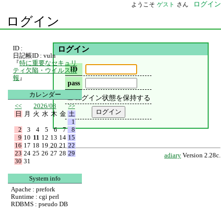
ログイン
ようこそ
ゲスト
さん
ログイン
ID :
ログイン
日記帳ID : vuln
『
特に重要なセキュリ
ID
ティ欠陥・ウイルス情
報
』
pass
カレンダー
ログイン状態を保持する
<<
2026/08
>>
日
月
火
水
木
金
土
1
2
3
4
5
6
7
8
9
10
11
12
13
14
15
16
17
18
19
20
21
22
23
24
25
26
27
28
29
adiary
Version 2.28c.
30
31
System info
Apache : prefork
Runtime : cgi perl
RDBMS : pseudo DB