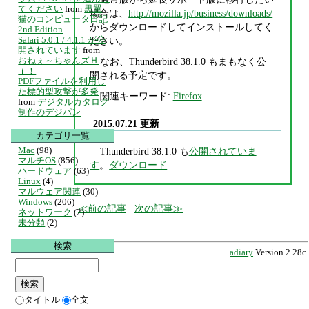
てください
from
黒翼
場合は、
http://mozilla.jp/business/downloads/
猫のコンピュータ日記
からダウンロードしてインストールしてく
2nd Edition
Safari 5.0.1 / 4.1.1 が公
ださい。
開されています
from
おねぇ～ちゃんズＨ
なお、Thunderbird 38.1.0 もまもなく公
ｉ！
開される予定です。
PDFファイルを利用し
た標的型攻撃が多発
関連キーワード:
Firefox
from
デジタルカタログ
制作のデジパン
2015.07.21 更新
カテゴリ一覧
Mac
(98)
Thunderbird 38.1.0 も
公開されていま
マルチOS
(856)
す
。
ダウンロード
ハードウェア
(63)
Linux
(4)
マルウェア関連
(30)
Windows
(206)
前の記事
次の記事
ネットワーク
(2)
未分類
(2)
検索
adiary
Version 2.28c.
タイトル
全文