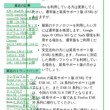
最近の記事
Firefox を利用している方は更新してく
iOS / iPadOS, macOS,
ださい。通常版と延長サポート版 (ESR) が
tvOS, watchOS,
ありますが、
visionOS, Safari 更新版
公開（26.3等）
最新のテクノロジーを利用したい方
Microsoft 2026 年 2 月
のセキュリティ更新プ
には通常版を推奨します。Google
ログラム (月例) 公開
Apps や Office 365 など SaaS 環境を利
WordPress 6.9 公開
用する場合も、通常版をご利用くだ
Chrome
143.0.7499.109/.110 公
さい。
開
安定志向の方には延長サポート版
Firefox 146.0 / ESR
(ESR) を推奨します。Firefox に対応
140.6.0 / ESR
115.31.0、Thunderbird
した商用ソフトウェアを利用してい
146 / 140.6.0esr 公開
る場合も、延長サポート版の方がよ
いでしょう。
最近のトラックバック
ランサムウェア
Firefox の延長サポート版 (ESR) です
TeslaCrypt（vvv ウイ
が、ESR 10、17、24 系列のサポートは終
ルス）について
from
rootdown 情報セキュリ
了しました。また ESR 31 系列について
ティブログ
は、今回の ESR 31.8 で終了となります。
Java SE 7 Update 55、
新しい延長サポート版である Firefox ESR
Java SE 8 Update 5 公開
from
むぎの手記
38 系列に移行してください。
Windows に更新プログ
ラム 2718704 を適用し
通常版から延長サポート版に移行したい