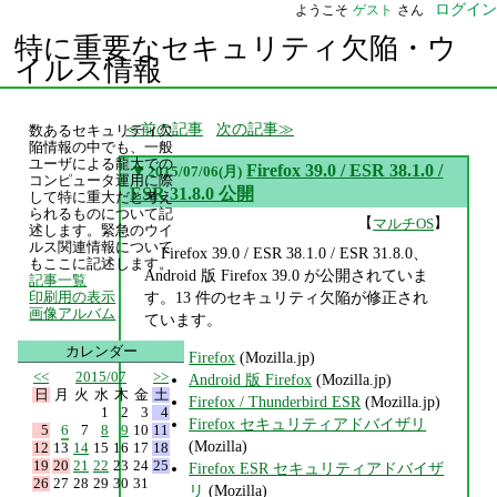
ログイン
ようこそ
ゲスト
さん
特に重要なセキュリティ欠陥・ウ
イルス情報
前の記事
次の記事
数あるセキュリティ欠
陥情報の中でも、一般
ユーザによる龍大での
▼
Firefox 39.0 / ESR 38.1.0 /
2015/07/06(月)
コンピュータ運用に際
ESR 31.8.0 公開
して特に重大だと考え
られるものについて記
【
】
マルチOS
述します。緊急のウイ
ルス関連情報について
Firefox 39.0 / ESR 38.1.0 / ESR 31.8.0、
もここに記述します。
Android 版 Firefox 39.0 が公開されていま
記事一覧
す。13 件のセキュリティ欠陥が修正され
印刷用の表示
画像アルバム
ています。
カレンダー
Firefox
(Mozilla.jp)
<<
2015/07
>>
Android 版 Firefox
(Mozilla.jp)
日
月
火
水
木
金
土
Firefox / Thunderbird ESR
(Mozilla.jp)
1
2
3
4
Firefox セキュリティアドバイザリ
5
6
7
8
9
10
11
(Mozilla)
12
13
14
15
16
17
18
19
20
21
22
23
24
25
Firefox ESR セキュリティアドバイザ
26
27
28
29
30
31
リ
(Mozilla)