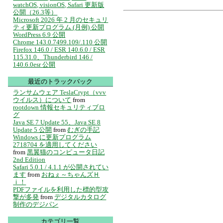
watchOS, visionOS, Safari 更新版
公開（26.3等）
Microsoft 2026 年 2 月のセキュリ
ティ更新プログラム (月例) 公開
WordPress 6.9 公開
Chrome 143.0.7499.109/.110 公開
Firefox 146.0 / ESR 140.6.0 / ESR
115.31.0、Thunderbird 146 /
140.6.0esr 公開
最近のトラックバック
ランサムウェア TeslaCrypt（vvv
ウイルス）について
from
rootdown 情報セキュリティブロ
グ
Java SE 7 Update 55、Java SE 8
Update 5 公開
from
むぎの手記
Windows に更新プログラム
2718704 を適用してください
from
黒翼猫のコンピュータ日記
2nd Edition
Safari 5.0.1 / 4.1.1 が公開されてい
ます
from
おねぇ～ちゃんズＨ
ｉ！
PDFファイルを利用した標的型攻
撃が多発
from
デジタルカタログ
制作のデジパン
カテゴリ一覧