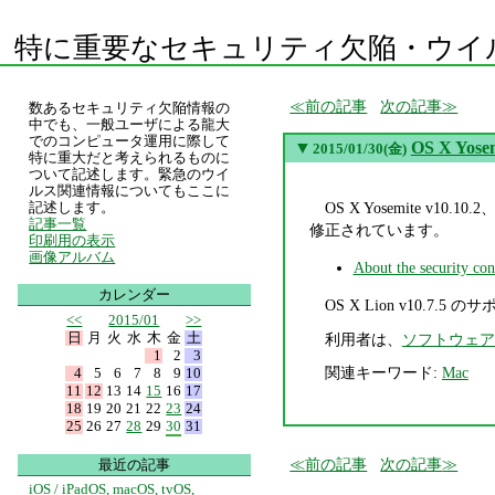
特に重要なセキュリティ欠陥・ウイ
前の記事
次の記事
数あるセキュリティ欠陥情報の
中でも、一般ユーザによる龍大
でのコンピュータ運用に際して
▼
OS X Yose
2015/01/30(金)
特に重大だと考えられるものに
ついて記述します。緊急のウイ
ルス関連情報についてもここに
OS X Yosemite v10.1
記述します。
記事一覧
修正されています。
印刷用の表示
画像アルバム
About the security co
カレンダー
OS X Lion v10.7.
<<
2015/01
>>
日
月
火
水
木
金
土
利用者は、
ソフトウェア
1
2
3
関連キーワード:
Mac
4
5
6
7
8
9
10
11
12
13
14
15
16
17
18
19
20
21
22
23
24
25
26
27
28
29
30
31
前の記事
次の記事
最近の記事
iOS / iPadOS, macOS, tvOS,