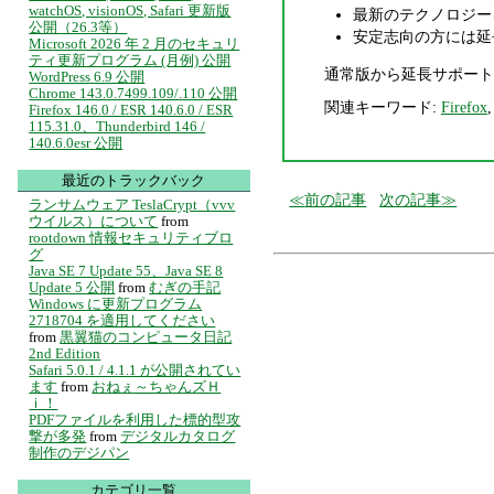
watchOS, visionOS, Safari 更新版
最新のテクノロジーを利
公開（26.3等）
安定志向の方には延
Microsoft 2026 年 2 月のセキュリ
ティ更新プログラム (月例) 公開
通常版から延長サポート
WordPress 6.9 公開
Chrome 143.0.7499.109/.110 公開
関連キーワード:
Firefox
Firefox 146.0 / ESR 140.6.0 / ESR
115.31.0、Thunderbird 146 /
140.6.0esr 公開
最近のトラックバック
前の記事
次の記事
ランサムウェア TeslaCrypt（vvv
ウイルス）について
from
rootdown 情報セキュリティブロ
グ
Java SE 7 Update 55、Java SE 8
Update 5 公開
from
むぎの手記
Windows に更新プログラム
2718704 を適用してください
from
黒翼猫のコンピュータ日記
2nd Edition
Safari 5.0.1 / 4.1.1 が公開されてい
ます
from
おねぇ～ちゃんズＨ
ｉ！
PDFファイルを利用した標的型攻
撃が多発
from
デジタルカタログ
制作のデジパン
カテゴリ一覧