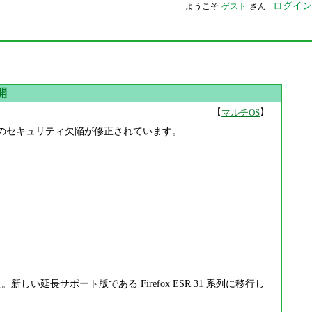
ログイン
ようこそ
ゲスト
さん
公開
【
】
マルチOS
公開されています。9 件のセキュリティ欠陥が修正されています。
した。新しい延長サポート版である Firefox ESR 31 系列に移行し