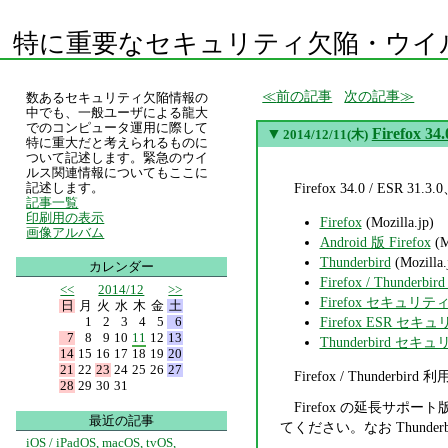
特に重要なセキュリティ欠陥・ウイ
前の記事
次の記事
数あるセキュリティ欠陥情報の
中でも、一般ユーザによる龍大
でのコンピュータ運用に際して
▼
Firefox 3
2014/12/11(木)
特に重大だと考えられるものに
ついて記述します。緊急のウイ
ルス関連情報についてもここに
Firefox 34.0 / ES
記述します。
記事一覧
印刷用の表示
Firefox
(Mozilla.jp)
画像アルバム
Android 版 Firefox
(M
Thunderbird
(Mozilla.
カレンダー
Firefox / Thunderbir
<<
2014/12
>>
Firefox セキュリ
日
月
火
水
木
金
土
1
2
3
4
5
6
Firefox ESR 
7
8
9
10
11
12
13
Thunderbird 
14
15
16
17
18
19
20
21
22
23
24
25
26
27
Firefox / Thunder
28
29
30
31
Firefox の延長サポート
最近の記事
てください。なお Thund
iOS / iPadOS, macOS, tvOS,