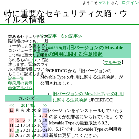
ログイン
ようこそ
ゲスト
さん
特に重要なセキュリティ欠陥・ウ
イルス情報
前の記事
次の記事
数あるセキュリティ欠
陥情報の中でも、一般
ユーザによる龍大での
▼
旧バージョンの Movable
2014/05/19(月)
コンピュータ運用に際
Type の利用に関する注意喚起
して特に重大だと考え
られるものについて記
【
】
マルチOS
述します。緊急のウイ
ルス関連情報について
JPCERT/CC から「旧バージョンの
もここに記述します。
Movable Type の利用に関する注意喚起」が
記事一覧
公開されました。
印刷用の表示
画像アルバム
旧バージョンの Movable Type の利用
カレンダー
に関する注意喚起
(JPCERT/CC)
<<
2014/05
>>
日
月
火
水
木
金
土
旧バージョンをインストールしていたサ
1
2
3
イトの多くが犯罪者にやられているようで
4
5
6
7
8
9
10
す。Movable Type の最新版は 6.0.3、
11
12
13
14
15
16
17
5.2.10、5.17 です。Movable Type の利用者
18
19
20
21
22
23
24
25
26
27
28
29
30
31
は最新版に更新してください。