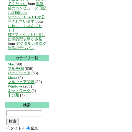
てください
from
黒翼
猫のコンピュータ日記
2nd Edition
Safari 5.0.1 / 4.1.1 が公
開されています
from
おねぇ～ちゃんズＨ
ｉ！
PDFファイルを利用し
た標的型攻撃が多発
from
デジタルカタログ
制作のデジパン
カテゴリ一覧
Mac
(98)
マルチOS
(856)
ハードウェア
(63)
Linux
(4)
マルウェア関連
(30)
Windows
(206)
ネットワーク
(2)
未分類
(2)
検索
タイトル
全文