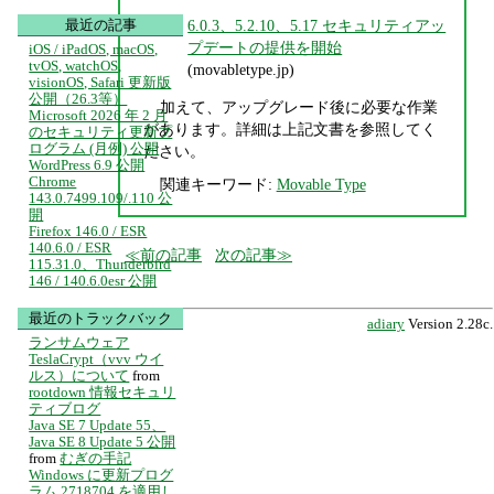
6.0.3、5.2.10、5.17 セキュリティアッ
最近の記事
プデートの提供を開始
iOS / iPadOS, macOS,
tvOS, watchOS,
(movabletype.jp)
visionOS, Safari 更新版
公開（26.3等）
加えて、アップグレード後に必要な作業
Microsoft 2026 年 2 月
があります。詳細は上記文書を参照してく
のセキュリティ更新プ
ログラム (月例) 公開
ださい。
WordPress 6.9 公開
Chrome
関連キーワード:
Movable Type
143.0.7499.109/.110 公
開
Firefox 146.0 / ESR
140.6.0 / ESR
前の記事
次の記事
115.31.0、Thunderbird
146 / 140.6.0esr 公開
最近のトラックバック
adiary
Version 2.28c.
ランサムウェア
TeslaCrypt（vvv ウイ
ルス）について
from
rootdown 情報セキュリ
ティブログ
Java SE 7 Update 55、
Java SE 8 Update 5 公開
from
むぎの手記
Windows に更新プログ
ラム 2718704 を適用し