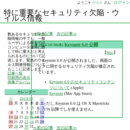
ログイン
ようこそ
ゲスト
さん
特に重要なセキュリティ欠陥・ウ
イルス情報
前の記事
次の記事
数あるセキュリティ欠
陥情報の中でも、一般
ユーザによる龍大での
▼
Keynote 6.0 公開
2013/10/30(水)
コンピュータ運用に際
して特に重大だと考え
【
】
Mac
られるものについて記
Keynote 6.0 が公開されました。画面ロ
述します。緊急のウイ
ルス関連情報について
ックに関するセキュリティ欠陥が修正され
もここに記述します。
ています。
記事一覧
印刷用の表示
Keynote 6.0 のセキュリティコンテン
画像アルバム
ツについて
(Apple)
カレンダー
Keynote
(Mac App Store)
<<
2013/10
>>
日
月
火
水
木
金
土
ただし Keynote 6.0 は OS X Mavericks
1
2
3
4
5
(v10.9) 以降でしか使えません。
6
7
8
9
10
11
12
13
14
15
16
17
18
19
20
21
22
23
24
25
26
27
28
29
30
31
前の記事
次の記事