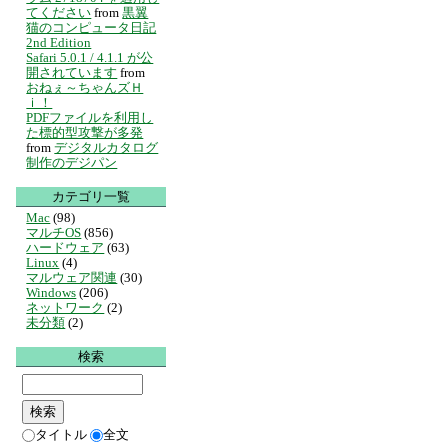
てください
from
黒翼
猫のコンピュータ日記
2nd Edition
Safari 5.0.1 / 4.1.1 が公
開されています
from
おねぇ～ちゃんズＨ
ｉ！
PDFファイルを利用し
た標的型攻撃が多発
from
デジタルカタログ
制作のデジパン
カテゴリ一覧
Mac
(98)
マルチOS
(856)
ハードウェア
(63)
Linux
(4)
マルウェア関連
(30)
Windows
(206)
ネットワーク
(2)
未分類
(2)
検索
タイトル
全文