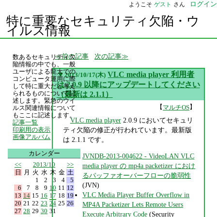
ログイン
ようこそ
ゲスト
さん
特に重要なセキュリティ欠陥・ウ
イルス情報
前の記事
次の記事
数あるセキュリティ欠
陥情報の中でも、一般
ユーザによる龍大での
▼
VLC media player 利用者
2013/10/17(木)
コンピュータ運用に際
は 2.0.9 以降にアップデートしてください
して特に重大だと考え
られるものについて記
（最新は 2.1.1）
述します。緊急のウイ
【
】
マルチOS
ルス関連情報について
もここに記述します。
VLC media player
2.0.9 においてセキュリ
記事一覧
ティ欠陥の修正が行われています。最新版
印刷用の表示
画像アルバム
は 2.1.1 です。
カレンダー
JVNDB-2013-004622 - VideoLAN VLC
<<
2013/10
>>
media player の mp4a packetizer におけ
日
月
火
水
木
金
土
るバッファオーバーフローの脆弱性
1
2
3
4
5
(JVN)
6
7
8
9
10
11
12
VLC Media Player Buffer Overflow in
13
14
15
16
17
18
19
20
21
22
23
24
25
26
MP4A Packetizer Lets Remote Users
27
28
29
30
31
Execute Arbitrary Code
(Security