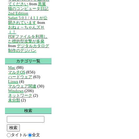
てください
from
黒翼
猫のコンピュータ日記
2nd Edition
Safari 5.0.1 / 4.1.1 が公
開されています
from
おねぇ～ちゃんズＨ
ｉ！
PDFファイルを利用し
た標的型攻撃が多発
from
デジタルカタログ
制作のデジパン
カテゴリ一覧
Mac
(98)
マルチOS
(856)
ハードウェア
(63)
Linux
(4)
マルウェア関連
(30)
Windows
(206)
ネットワーク
(2)
未分類
(2)
検索
タイトル
全文