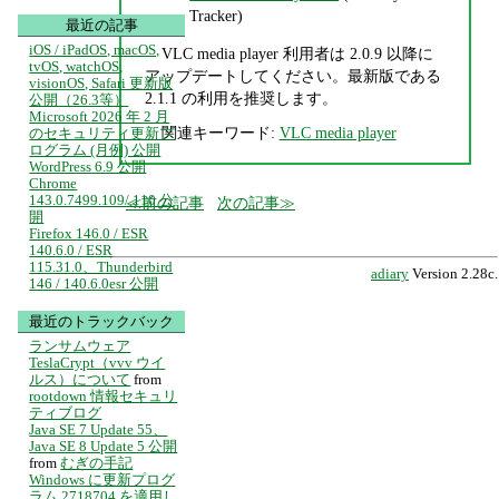
Tracker)
最近の記事
iOS / iPadOS, macOS,
VLC media player 利用者は 2.0.9 以降に
tvOS, watchOS,
アップデートしてください。最新版である
visionOS, Safari 更新版
2.1.1 の利用を推奨します。
公開（26.3等）
Microsoft 2026 年 2 月
関連キーワード:
VLC media player
のセキュリティ更新プ
ログラム (月例) 公開
WordPress 6.9 公開
Chrome
143.0.7499.109/.110 公
前の記事
次の記事
開
Firefox 146.0 / ESR
140.6.0 / ESR
115.31.0、Thunderbird
adiary
Version 2.28c.
146 / 140.6.0esr 公開
最近のトラックバック
ランサムウェア
TeslaCrypt（vvv ウイ
ルス）について
from
rootdown 情報セキュリ
ティブログ
Java SE 7 Update 55、
Java SE 8 Update 5 公開
from
むぎの手記
Windows に更新プログ
ラム 2718704 を適用し