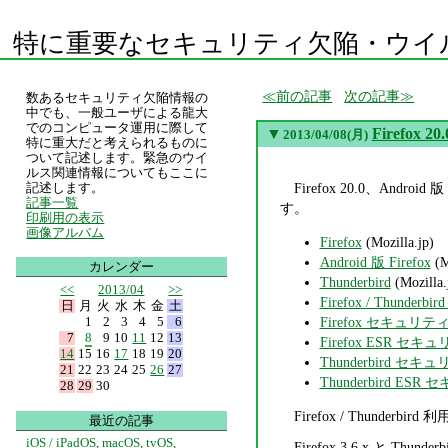
特に重要なセキュリティ欠陥・ウイ
前の記事
次の記事
数あるセキュリティ欠陥情報の
中でも、一般ユーザによる龍大
でのコンピュータ運用に際して
▼
Firefox 20
2013/04/08(月)
特に重大だと考えられるものに
ついて記述します。緊急のウイ
ルス関連情報についてもここに
Firefox 20.0、Andro
記述します。
記事一覧
す。
印刷用の表示
画像アルバム
Firefox
(Mozilla.jp)
Android 版 Firefox
(M
カレンダー
Thunderbird
(Mozilla.
<<
2013/04
>>
Firefox / Thunderbir
日
月
火
水
木
金
土
1
2
3
4
5
6
Firefox セキュリ
7
8
9
10
11
12
13
Firefox ESR 
14
15
16
17
18
19
20
Thunderbird 
21
22
23
24
25
26
27
Thunderbird E
28
29
30
Firefox / Thunder
最近の記事
iOS / iPadOS, macOS, tvOS,
Firefox 3.6.x と Thund