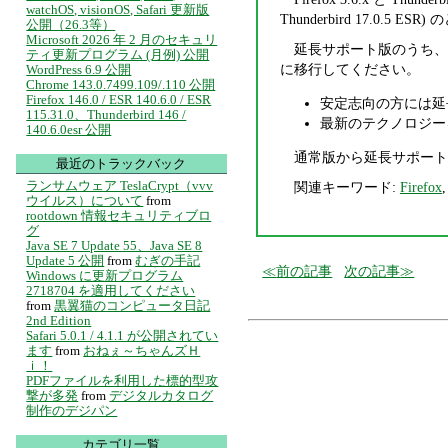
watchOS, visionOS, Safari 更新版
Thunderbird 17.
公開（26.3等）
Microsoft 2026 年 2 月のセキュリ
延長サポート版のうち、Firefo
ティ更新プログラム (月例) 公開
に移行してください。
WordPress 6.9 公開
Chrome 143.0.7499.109/.110 公開
Firefox 146.0 / ESR 140.6.0 / ESR
安定志向の方には延
115.31.0、Thunderbird 146 /
最新のテクノロジー
140.6.0esr 公開
通常版から延長サポート
最近のトラックバック
ランサムウェア TeslaCrypt（vvv
関連キーワード:
Firefox
ウイルス）について
from
rootdown 情報セキュリティブロ
グ
Java SE 7 Update 55、Java SE 8
Update 5 公開
from
むぎの手記
前の記事
次の記事
Windows に更新プログラム
2718704 を適用してください
from
黒翼猫のコンピュータ日記
2nd Edition
Safari 5.0.1 / 4.1.1 が公開されてい
ます
from
おねぇ～ちゃんズＨ
ｉ！
PDFファイルを利用した標的型攻
撃が多発
from
デジタルカタログ
制作のデジパン
カテゴリ一覧