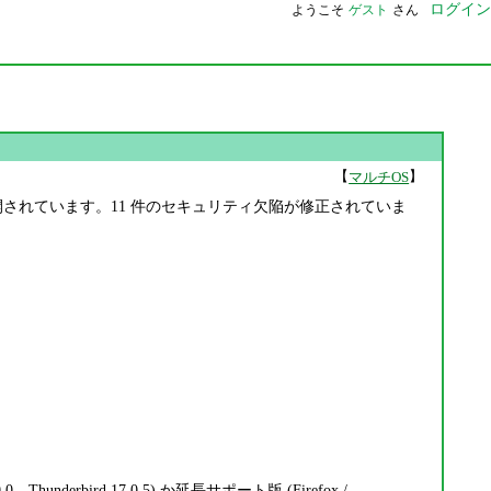
ログイン
ようこそ
ゲスト
さん
【
】
マルチOS
ird 17.0.5 ESR が公開されています。11 件のセキュリティ欠陥が修正されていま
.0、Thunderbird 17.0.5) か延長サポート版 (Firefox /