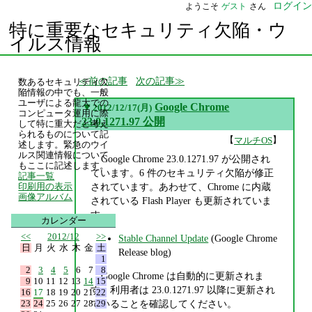
ログイン
ようこそ
ゲスト
さん
特に重要なセキュリティ欠陥・ウ
イルス情報
前の記事
次の記事
数あるセキュリティ欠
陥情報の中でも、一般
ユーザによる龍大での
▼
Google Chrome
2012/12/17(月)
コンピュータ運用に際
23.0.1271.97 公開
して特に重大だと考え
られるものについて記
【
】
マルチOS
述します。緊急のウイ
ルス関連情報について
Google Chrome 23.0.1271.97 が公開され
もここに記述します。
ています。6 件のセキュリティ欠陥が修正
記事一覧
されています。あわせて、Chrome に内蔵
印刷用の表示
画像アルバム
されている Flash Player も更新されていま
す。
カレンダー
<<
2012/12
>>
Stable Channel Update
(Google Chrome
日
月
火
水
木
金
土
Release blog)
1
2
3
4
5
6
7
8
Google Chrome は自動的に更新されま
9
10
11
12
13
14
15
す。利用者は 23.0.1271.97 以降に更新され
16
17
18
19
20
21
22
23
24
25
26
27
28
29
ていることを確認してください。