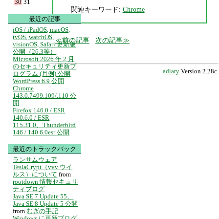
30
31
関連キーワード:
Chrome
最近の記事
iOS / iPadOS, macOS,
tvOS, watchOS,
前の記事
次の記事
visionOS, Safari 更新版
公開（26.3等）
Microsoft 2026 年 2 月
のセキュリティ更新プ
adiary
Version 2.28c.
ログラム (月例) 公開
WordPress 6.9 公開
Chrome
143.0.7499.109/.110 公
開
Firefox 146.0 / ESR
140.6.0 / ESR
115.31.0、Thunderbird
146 / 140.6.0esr 公開
最近のトラックバック
ランサムウェア
TeslaCrypt（vvv ウイ
ルス）について
from
rootdown 情報セキュリ
ティブログ
Java SE 7 Update 55、
Java SE 8 Update 5 公開
from
むぎの手記
Windows に更新プログ