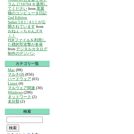
ラム 2718704 を適用し
てください
from
黒翼
猫のコンピュータ日記
2nd Edition
Safari 5.0.1 / 4.1.1 が公
開されています
from
おねぇ～ちゃんズＨ
ｉ！
PDFファイルを利用し
た標的型攻撃が多発
from
デジタルカタログ
制作のデジパン
カテゴリ一覧
Mac
(98)
マルチOS
(856)
ハードウェア
(63)
Linux
(4)
マルウェア関連
(30)
Windows
(206)
ネットワーク
(2)
未分類
(2)
検索