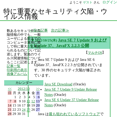
ログイン
ようこそ
ゲスト
さん
特に重要なセキュリティ欠陥・ウ
イルス情報
前の記事
次の記事
数あるセキュリティ欠
陥情報の中でも、一般
ユーザによる龍大での
▼
Java SE 7 Update 9 および
2012/10/25(木)
コンピュータ運用に際
6 Update 37、JavaFX 2.2.3 公開
して特に重大だと考え
られるものについて記
【
】
マルチOS
述します。緊急のウイ
ルス関連情報について
Java SE 7 Update 9 および Java SE 6
もここに記述します。
Update 37、JavaFX 2.2.3 が公開されていま
記事一覧
す。30 件のセキュリティ欠陥が修正され
印刷用の表示
画像アルバム
ています。
カレンダー
Java SE Download
(Oracle)
<<
2012/10
>>
Java SE 7 Update 9 Update Release
日
月
火
水
木
金
土
Notes
(Oracle)
1
2
3
4
5
6
Java SE 6 Update 37 Update Release
7
8
9
10
11
12
13
Notes
(Oracle)
14
15
16
17
18
19
20
21
22
23
24
25
26
27
28
29
30
31
Java は
最も狙われているソフトウェア
で