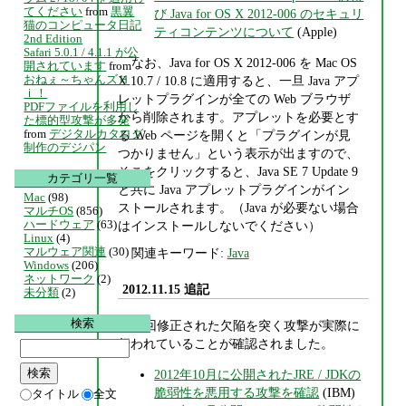
てください
from
黒翼
び Java for OS X 2012-006 のセキュリ
猫のコンピュータ日記
ティコンテンツについて
(Apple)
2nd Edition
Safari 5.0.1 / 4.1.1 が公
なお、Java for OS X 2012-006 を Mac OS
開されています
from
おねぇ～ちゃんズＨ
X 10.7 / 10.8 に適用すると、一旦 Java アプ
ｉ！
レットプラグインが全ての Web ブラウザ
PDFファイルを利用し
から削除されます。アプレットを必要とす
た標的型攻撃が多発
from
デジタルカタログ
る Web ページを開くと「プラグインが見
制作のデジパン
つかりません」という表示が出ますので、
そこをクリックすると、Java SE 7 Update 9
カテゴリ一覧
と共に Java アプレットプラグインがイン
Mac
(98)
ストールされます。（Java が必要ない場合
マルチOS
(856)
ハードウェア
(63)
はインストールしないでください）
Linux
(4)
マルウェア関連
(30)
関連キーワード:
Java
Windows
(206)
ネットワーク
(2)
2012.11.15 追記
未分類
(2)
検索
今回修正された欠陥を突く攻撃が実際に
行われていることが確認されました。
2012年10月に公開されたJRE / JDKの
脆弱性を悪用する攻撃を確認
(IBM)
タイトル
全文