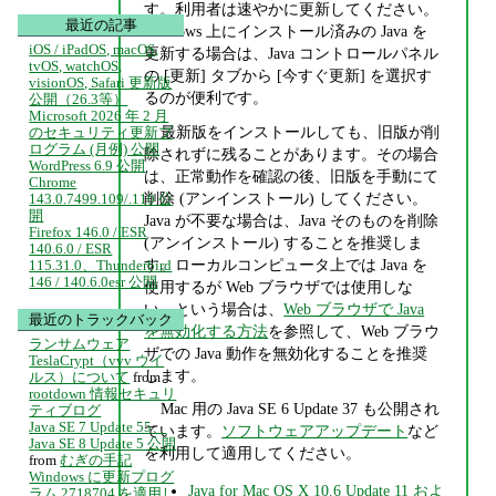
す。利用者は速やかに更新してください。
最近の記事
Windows 上にインストール済みの Java を
iOS / iPadOS, macOS,
更新する場合は、Java コントロールパネル
tvOS, watchOS,
の [更新] タブから [今すぐ更新] を選択す
visionOS, Safari 更新版
るのが便利です。
公開（26.3等）
Microsoft 2026 年 2 月
最新版をインストールしても、旧版が削
のセキュリティ更新プ
ログラム (月例) 公開
除されずに残ることがあります。その場合
WordPress 6.9 公開
は、正常動作を確認の後、旧版を手動にて
Chrome
削除 (アンインストール) してください。
143.0.7499.109/.110 公
開
Java が不要な場合は、Java そのものを削除
Firefox 146.0 / ESR
(アンインストール) することを推奨しま
140.6.0 / ESR
す。ローカルコンピュータ上では Java を
115.31.0、Thunderbird
146 / 140.6.0esr 公開
使用するが Web ブラウザでは使用しな
い、という場合は、
Web ブラウザで Java
最近のトラックバック
を無効化する方法
を参照して、Web ブラウ
ランサムウェア
ザでの Java 動作を無効化することを推奨
TeslaCrypt（vvv ウイ
します。
ルス）について
from
rootdown 情報セキュリ
Mac 用の Java SE 6 Update 37 も公開され
ティブログ
Java SE 7 Update 55、
ています。
ソフトウェアアップデート
など
Java SE 8 Update 5 公開
を利用して適用してください。
from
むぎの手記
Windows に更新プログ
Java for Mac OS X 10.6 Update 11 およ
ラム 2718704 を適用し