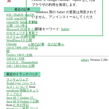
30
ブラウザの利用を推奨します。
最近の記事
Windows 用の Safari の更新は用意されて
iOS / iPadOS, macOS,
いません。アンインストールしてくださ
tvOS, watchOS,
い。
visionOS, Safari 更新版
公開（26.3等）
関連キーワード:
Safari
Microsoft 2026 年 2 月
のセキュリティ更新プ
ログラム (月例) 公開
WordPress 6.9 公開
Chrome
前の記事
次の記事
143.0.7499.109/.110 公
開
Firefox 146.0 / ESR
140.6.0 / ESR
adiary
Version 2.28c.
115.31.0、Thunderbird
146 / 140.6.0esr 公開
最近のトラックバック
ランサムウェア
TeslaCrypt（vvv ウイ
ルス）について
from
rootdown 情報セキュリ
ティブログ
Java SE 7 Update 55、
Java SE 8 Update 5 公開
from
むぎの手記
Windows に更新プログ