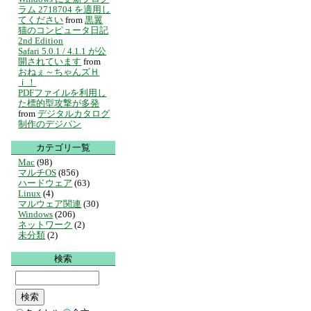
ラム 2718704 を適用し
てください
from
黒翼
猫のコンピュータ日記
2nd Edition
Safari 5.0.1 / 4.1.1 が公
開されています
from
おねぇ～ちゃんズＨ
ｉ！
PDFファイルを利用し
た標的型攻撃が多発
from
デジタルカタログ
制作のデジパン
カテゴリ一覧
Mac
(98)
マルチOS
(856)
ハードウェア
(63)
Linux
(4)
マルウェア関連
(30)
Windows
(206)
ネットワーク
(2)
未分類
(2)
検索