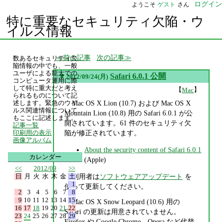
ログイン
ようこそ
ゲスト
さん
特に重要なセキュリティ欠陥・ウ
イルス情報
前の記事
次の記事
数あるセキュリティ欠
陥情報の中でも、一般
ユーザによる龍大での
▼
Safari 6.0.1 公開
2012/09/24(月)
コンピュータ運用に際
して特に重大だと考え
【
】
Mac
られるものについて記
Mac OS X Lion (10.7) および Mac OS X
述します。緊急のウイ
ルス関連情報について
Mountain Lion (10.8) 用の Safari 6.0.1 が公
もここに記述します。
開されています。61 件のセキュリティ欠
記事一覧
陥が修正されています。
印刷用の表示
画像アルバム
About the security content of Safari 6.0.1
カレンダー
(Apple)
<<
2012/09
>>
日
月
火
水
木
金
土
利用者は
ソフトウェアアップデート
を
1
使って更新してください。
2
3
4
5
6
7
8
9
10
11
12
13
14
15
Mac OS X Snow Leopard (10.6) 用の
16
17
18
19
20
21
22
Safari の更新は用意されていません。
23
24
25
26
27
28
29
Firefox や Google Chrome、Opera など代替