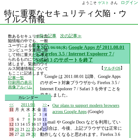
ログイン
ようこそ
ゲスト
さん
特に重要なセキュリティ欠陥・ウ
イルス情報
前の記事
次の記事
数あるセキュリティ欠
陥情報の中でも、一般
ユーザによる龍大での
▼
Google Apps が 2011.08.01
2011/06/08(水)
コンピュータ運用に際
に Firefox 3.5 / Internet Expolorer 7 /
して特に重大だと考え
られるものについて記
Safari 3 のサポートを終了
述します。緊急のウイ
【
】
マルチOS
ルス関連情報について
もここに記述します。
Google は 2011.08.01 以降、Google Apps
記事一覧
のサポート対象ブラウザから Firefox 3.5 /
印刷用の表示
画像アルバム
Internet Expolorer 7 / Safari 3 を外すことを
発表しました。
カレンダー
<<
2011/06
>>
Our plans to support modern browsers
日
月
火
水
木
金
土
across Google Apps
(Google)
1
2
3
4
5
6
7
8
9
10
11
Gmail や Google Docs などを利用してい
12
13
14
15
16
17
18
る場合は、今後、上記ブラウザでは正常に
19
20
21
22
23
24
25
26
27
28
29
30
動作しなくなると思われます。Firefox 3.6