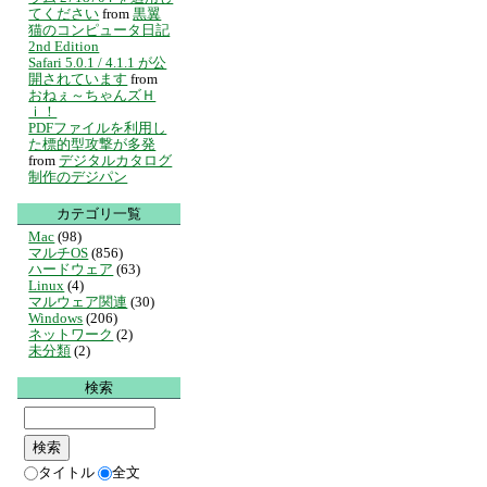
てください
from
黒翼
猫のコンピュータ日記
2nd Edition
Safari 5.0.1 / 4.1.1 が公
開されています
from
おねぇ～ちゃんズＨ
ｉ！
PDFファイルを利用し
た標的型攻撃が多発
from
デジタルカタログ
制作のデジパン
カテゴリ一覧
Mac
(98)
マルチOS
(856)
ハードウェア
(63)
Linux
(4)
マルウェア関連
(30)
Windows
(206)
ネットワーク
(2)
未分類
(2)
検索
タイトル
全文