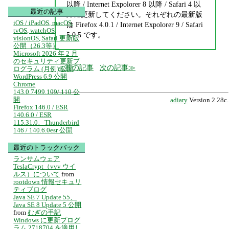
以降 / Internet Expolorer 8 以降 / Safari 4 以
最近の記事
降に更新してください。それぞれの最新版
iOS / iPadOS, macOS,
は Firefox 4.0.1 / Internet Expolorer 9 / Safari
tvOS, watchOS,
5.0.5 です。
visionOS, Safari 更新版
公開（26.3等）
Microsoft 2026 年 2 月
のセキュリティ更新プ
前の記事
次の記事
ログラム (月例) 公開
WordPress 6.9 公開
Chrome
143.0.7499.109/.110 公
開
adiary
Version 2.28c.
Firefox 146.0 / ESR
140.6.0 / ESR
115.31.0、Thunderbird
146 / 140.6.0esr 公開
最近のトラックバック
ランサムウェア
TeslaCrypt（vvv ウイ
ルス）について
from
rootdown 情報セキュリ
ティブログ
Java SE 7 Update 55、
Java SE 8 Update 5 公開
from
むぎの手記
Windows に更新プログ
ラム 2718704 を適用し