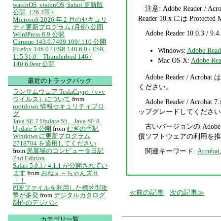
watchOS, visionOS, Safari 更新版
注意: Adobe Reader 
公開（26.3等）
Reader 10.x には P
Microsoft 2026 年 2 月のセキュリ
ティ更新プログラム (月例) 公開
Adobe Reader 1
WordPress 6.9 公開
Chrome 143.0.7499.109/.110 公開
Firefox 146.0 / ESR 140.6.0 / ESR
Windows:
Adobe Re
115.31.0、Thunderbird 146 /
Mac OS X:
Adobe R
140.6.0esr 公開
Adobe Reader 
最近のトラックバック
ください。
ランサムウェア TeslaCrypt（vvv
ウイルス）について
from
Adobe Reader / Acro
rootdown 情報セキュリティブロ
ップグレードしてください
グ
Java SE 7 Update 55、Java SE 8
古いバージョンの Adob
Update 5 公開
from
むぎの手記
Windows に更新プログラム
償ソフトウェアの利用を推
2718704 を適用してください
from
黒翼猫のコンピュータ日記
関連キーワード:
Acrobat
2nd Edition
Safari 5.0.1 / 4.1.1 が公開されてい
ます
from
おねぇ～ちゃんズＨ
ｉ！
PDFファイルを利用した標的型攻
前の記事
次の記事
撃が多発
from
デジタルカタログ
制作のデジパン
カテゴリ一覧