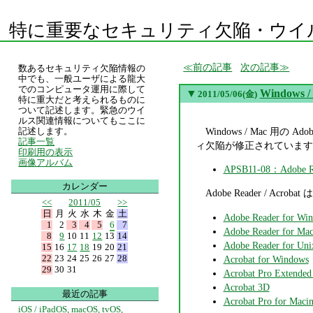
特に重要なセキュリティ欠陥・ウイ
前の記事
次の記事
数あるセキュリティ欠陥情報の
中でも、一般ユーザによる龍大
でのコンピュータ運用に際して
▼
Windows 
2011/05/06(金)
特に重大だと考えられるものに
ついて記述します。緊急のウイ
ルス関連情報についてもここに
Windows / Mac 用の
記述します。
記事一覧
ィ欠陥が修正されています
印刷用の表示
画像アルバム
APSB11-08：Ado
カレンダー
Adobe Reader / 
<<
2011/05
>>
日
月
火
水
木
金
土
Adobe Reader for Wi
1
2
3
4
5
6
7
Adobe Reader for Mac
8
9
10
11
12
13
14
Adobe Reader for Uni
15
16
17
18
19
20
21
22
23
24
25
26
27
28
Acrobat for Windows
29
30
31
Acrobat Pro Extended
Acrobat 3D
最近の記事
Acrobat Pro for Macin
iOS / iPadOS, macOS, tvOS,