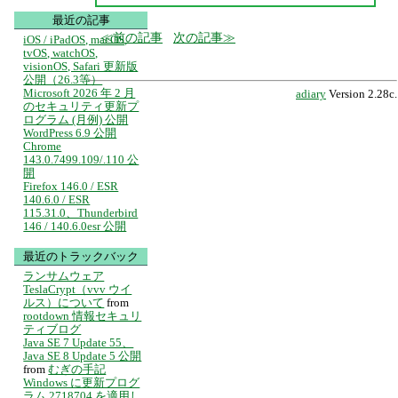
最近の記事
前の記事
次の記事
iOS / iPadOS, macOS,
tvOS, watchOS,
visionOS, Safari 更新版
公開（26.3等）
Microsoft 2026 年 2 月
adiary
Version 2.28c.
のセキュリティ更新プ
ログラム (月例) 公開
WordPress 6.9 公開
Chrome
143.0.7499.109/.110 公
開
Firefox 146.0 / ESR
140.6.0 / ESR
115.31.0、Thunderbird
146 / 140.6.0esr 公開
最近のトラックバック
ランサムウェア
TeslaCrypt（vvv ウイ
ルス）について
from
rootdown 情報セキュリ
ティブログ
Java SE 7 Update 55、
Java SE 8 Update 5 公開
from
むぎの手記
Windows に更新プログ
ラム 2718704 を適用し