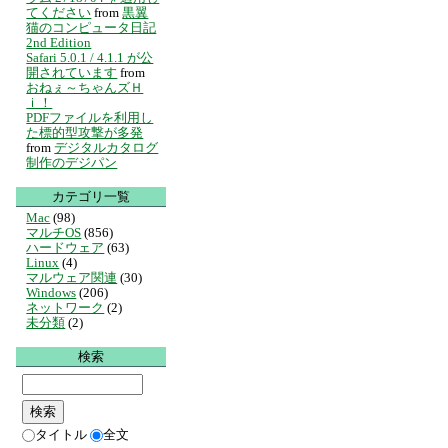
てください
from
黒翼
猫のコンピュータ日記
2nd Edition
Safari 5.0.1 / 4.1.1 が公
開されています
from
おねぇ～ちゃんズＨ
ｉ！
PDFファイルを利用し
た標的型攻撃が多発
from
デジタルカタログ
制作のデジパン
カテゴリ一覧
Mac
(98)
マルチOS
(856)
ハードウェア
(63)
Linux
(4)
マルウェア関連
(30)
Windows
(206)
ネットワーク
(2)
未分類
(2)
検索
タイトル
全文