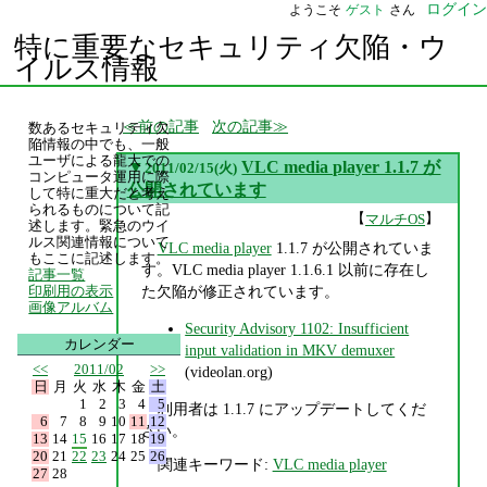
ログイン
ようこそ
ゲスト
さん
特に重要なセキュリティ欠陥・ウ
イルス情報
前の記事
次の記事
数あるセキュリティ欠
陥情報の中でも、一般
ユーザによる龍大での
▼
VLC media player 1.1.7 が
2011/02/15(火)
コンピュータ運用に際
公開されています
して特に重大だと考え
られるものについて記
【
】
マルチOS
述します。緊急のウイ
ルス関連情報について
VLC media player
1.1.7 が公開されていま
もここに記述します。
す。VLC media player 1.1.6.1 以前に存在し
記事一覧
た欠陥が修正されています。
印刷用の表示
画像アルバム
Security Advisory 1102: Insufficient
カレンダー
input validation in MKV demuxer
<<
2011/02
>>
(videolan.org)
日
月
火
水
木
金
土
1
2
3
4
5
利用者は 1.1.7 にアップデートしてくだ
6
7
8
9
10
11
12
さい。
13
14
15
16
17
18
19
20
21
22
23
24
25
26
関連キーワード:
VLC media player
27
28