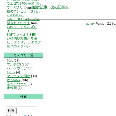
ラム 2718704 を適用し
前の記事
次の記事
てください
from
黒翼
猫のコンピュータ日記
2nd Edition
Safari 5.0.1 / 4.1.1 が公
開されています
from
adiary
Version 2.28c.
おねぇ～ちゃんズＨ
ｉ！
PDFファイルを利用し
た標的型攻撃が多発
from
デジタルカタログ
制作のデジパン
カテゴリ一覧
Mac
(98)
マルチOS
(856)
ハードウェア
(63)
Linux
(4)
マルウェア関連
(30)
Windows
(206)
ネットワーク
(2)
未分類
(2)
検索