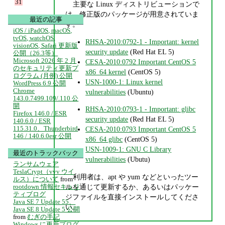
31
主要な Linux ディストリビューションで
は、修正版のパッケージが用意されていま
最近の記事
す。
iOS / iPadOS, macOS,
tvOS, watchOS,
RHSA-2010:0792-1 - Important: kernel
visionOS, Safari 更新版
security update
(Red Hat EL 5)
公開（26.3等）
Microsoft 2026 年 2 月
CESA-2010:0792 Important CentOS 5
のセキュリティ更新プ
x86_64 kernel
(CentOS 5)
ログラム (月例) 公開
USN-1000-1: Linux kernel
WordPress 6.9 公開
Chrome
vulnerabilities
(Ubuntu)
143.0.7499.109/.110 公
開
RHSA-2010:0793-1 - Important: glibc
Firefox 146.0 / ESR
security update
(Red Hat EL 5)
140.6.0 / ESR
115.31.0、Thunderbird
CESA-2010:0793 Important CentOS 5
146 / 140.6.0esr 公開
x86_64 glibc
(CentOS 5)
USN-1009-1: GNU C Library
最近のトラックバック
vulnerabilities
(Ubutu)
ランサムウェア
TeslaCrypt（vvv ウイ
利用者は、apt や yum などといったツー
ルス）について
from
ルを通じて更新するか、あるいはパッケー
rootdown 情報セキュリ
ティブログ
ジファイルを直接インストールしてくださ
Java SE 7 Update 55、
い。
Java SE 8 Update 5 公開
from
むぎの手記
Windows に更新プログ