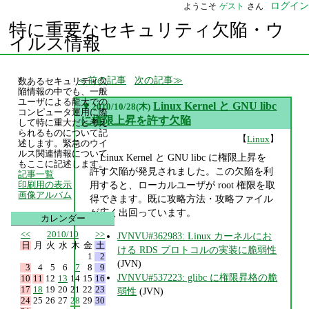
ログイン
ようこそ
ゲスト
さん
特に重要なセキュリティ欠陥・ウ
イルス情報
前の記事
次の記事
数あるセキュリティ欠
陥情報の中でも、一般
ユーザによる龍大での
▼
Linux Kernel と GNU libc
2010/10/28(木)
コンピュータ運用に際
に権限上昇を許す欠陥
して特に重大だと考え
られるものについて記
【
】
Linux
述します。緊急のウイ
ルス関連情報について
Linux Kernel と GNU libc に権限上昇を
もここに記述します。
許す欠陥が発見されました。この欠陥を利
記事一覧
用すると、ローカルユーザが root 権限を取
印刷用の表示
画像アルバム
得できます。既に攻略方法・攻略ファイル
が広く出回っています。
カレンダー
<<
2010/10
>>
JVNVU#362983: Linux カーネルにお
日
月
火
水
木
金
土
ける RDS プロトコルの実装に脆弱性
1
2
(JVN)
3
4
5
6
7
8
9
JVNVU#537223: glibc に権限昇格の脆
10
11
12
13
14
15
16
17
18
19
20
21
22
23
弱性
(JVN)
24
25
26
27
28
29
30