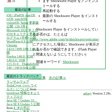
まず Shockwave Player をアンインス
30
31
トールする
最近の記事
再起動する
iOS / iPadOS, macOS,
最新の Shockwave Player をインスト
tvOS, watchOS,
ールする
visionOS, Safari 更新版
公開（26.3等）
Shockwave Player をインストールしてい
Microsoft 2026 年 2 月
のセキュリティ更新プ
るか否かは、たとえば
ログラム (月例) 公開
http://www.adobe.com/jp/shockwave/welcome/
WordPress 6.9 公開
にアクセスした場合に Shockwave が表示さ
Chrome
143.0.7499.109/.110 公
れるか否かで確認できます。(Flash Player
開
と間違えないようにしてください)
Firefox 146.0 / ESR
140.6.0 / ESR
関連キーワード:
Shockwave
115.31.0、Thunderbird
146 / 140.6.0esr 公開
最近のトラックバック
前の記事
次の記事
ランサムウェア
TeslaCrypt（vvv ウイ
ルス）について
from
rootdown 情報セキュリ
adiary
Version 2.28c.
ティブログ
Java SE 7 Update 55、
Java SE 8 Update 5 公開
from
むぎの手記
Windows に更新プログ