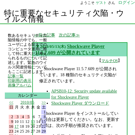
ログイン
ようこそ
ゲスト
さん
特に重要なセキュリティ欠陥・ウ
イルス情報
前の記事
次の記事
数あるセキュリティ欠
陥情報の中でも、一般
ユーザによる龍大での
▼
Shockwave Player
2010/05/13(木)
コンピュータ運用に際
11.5.7.609 が公開されています
して特に重大だと考え
られるものについて記
【
】
マルチOS
述します。緊急のウイ
ルス関連情報について
Shockwave Player 11.5.7.609 が公開され
もここに記述します。
ています。18 種類のセキュリティ欠陥が
記事一覧
修正されています。
印刷用の表示
画像アルバム
APSB10-12: Security update available
カレンダー
for Shockwave Player
<<
2010/05
>>
Shockwave Player ダウンロード
日
月
火
水
木
金
土
1
Shockwave Player をインストールしてい
2
3
4
5
6
7
8
る場合は更新してください。なお、更新す
9
10
11
12
13
14
15
る際は、次の手順が推奨されています。
16
17
18
19
20
21
22
23
24
25
26
27
28
29