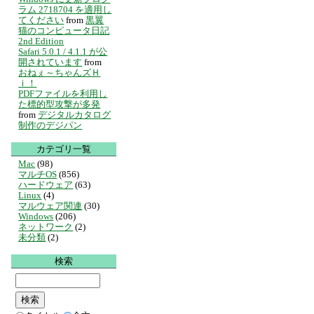
ラム 2718704 を適用し
てください
from
黒翼
猫のコンピュータ日記
2nd Edition
Safari 5.0.1 / 4.1.1 が公
開されています
from
おねぇ～ちゃんズＨ
ｉ！
PDFファイルを利用し
た標的型攻撃が多発
from
デジタルカタログ
制作のデジパン
カテゴリ一覧
Mac
(98)
マルチOS
(856)
ハードウェア
(63)
Linux
(4)
マルウェア関連
(30)
Windows
(206)
ネットワーク
(2)
未分類
(2)
検索