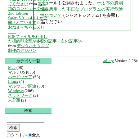
ジュールも公開されました。
一太郎の脆弱
てください
from
黒翼
猫のコンピュータ日記
性を悪用した不正なプログラムの実行危険
2nd Edition
性について
(ジャストシステム) を参照し
Safari 5.0.1 / 4.1.1 が公
てください。
開されています
from
おねぇ～ちゃんズＨ
ｉ！
PDFファイルを利用し
前の記事
次の記事
た標的型攻撃が多発
from
デジタルカタログ
制作のデジパン
カテゴリ一覧
adiary
Version 2.28c.
Mac
(98)
マルチOS
(856)
ハードウェア
(63)
Linux
(4)
マルウェア関連
(30)
Windows
(206)
ネットワーク
(2)
未分類
(2)
検索
タイトル
全文