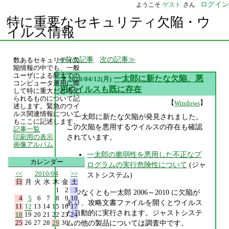
ログイン
ようこそ
ゲスト
さん
特に重要なセキュリティ欠陥・ウ
イルス情報
前の記事
次の記事
数あるセキュリティ欠
陥情報の中でも、一般
ユーザによる龍大での
▼
一太郎に新たな欠陥、悪
2010/04/12(月)
コンピュータ運用に際
用ウイルスも既に存在
して特に重大だと考え
られるものについて記
【
】
Windows
述します。緊急のウイ
ルス関連情報について
一太郎に新たな欠陥が発見されました。
もここに記述します。
この欠陥を悪用するウイルスの存在も確認
記事一覧
されています。
印刷用の表示
画像アルバム
一太郎の脆弱性を悪用した不正なプ
カレンダー
ログラムの実行危険性について
(ジャ
<<
2010/04
>>
ストシステム)
日
月
火
水
木
金
土
1
2
3
少なくとも一太郎 2006～2010 に欠陥が
4
5
6
7
8
9
10
あり、攻略文書ファイルを開くとウイルス
11
12
13
14
15
16
17
が自動的に実行されます。ジャストシステ
18
19
20
21
22
23
24
25
26
27
28
29
30
ムの他の製品については調査中です。