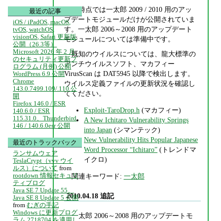
現時点では一太郎 2009 / 2010 用のアッ
最近の記事
プデートモジュールだけが公開されていま
iOS / iPadOS, macOS,
す。一太郎 2006～2008 用のアップデート
tvOS, watchOS,
visionOS, Safari 更新版
モジュールについては準備中です。
公開（26.3等）
Microsoft 2026 年 2 月
既知のウイルスについては、龍大標準の
のセキュリティ更新プ
アンチウイルスソフト、マカフィー
ログラム (月例) 公開
VirusScan は DAT5945 以降で検出します。
WordPress 6.9 公開
Chrome
ウイルス定義ファイルの更新状況を確認し
143.0.7499.109/.110 公
てください。
開
Firefox 146.0 / ESR
Exploit-TaroDrop.h
(マカフィー)
140.6.0 / ESR
115.31.0、Thunderbird
A New Ichitaro Vulnerability Springs
146 / 140.6.0esr 公開
into Japan
(シマンテック)
New Vulnerability Hits Popular Japanese
最近のトラックバック
Word Processor “Ichitaro”
(トレンドマ
ランサムウェア
イクロ)
TeslaCrypt（vvv ウイ
ルス）について
from
rootdown 情報セキュリ
関連キーワード:
一太郎
ティブログ
Java SE 7 Update 55、
2010.04.18 追記
Java SE 8 Update 5 公開
from
むぎの手記
Windows に更新プログ
一太郎 2006～2008 用のアップデートモ
ラム 2718704 を適用し