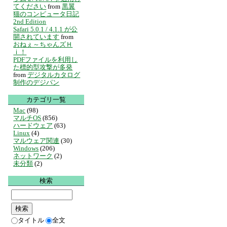
てください
from
黒翼
猫のコンピュータ日記
2nd Edition
Safari 5.0.1 / 4.1.1 が公
開されています
from
おねぇ～ちゃんズＨ
ｉ！
PDFファイルを利用し
た標的型攻撃が多発
from
デジタルカタログ
制作のデジパン
カテゴリ一覧
Mac
(98)
マルチOS
(856)
ハードウェア
(63)
Linux
(4)
マルウェア関連
(30)
Windows
(206)
ネットワーク
(2)
未分類
(2)
検索
タイトル
全文