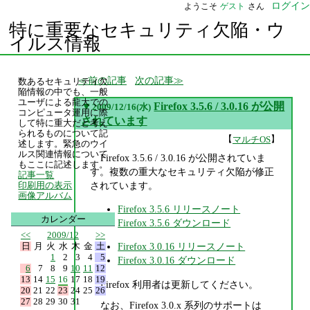
ログイン
ようこそ
ゲスト
さん
特に重要なセキュリティ欠陥・ウ
イルス情報
前の記事
次の記事
数あるセキュリティ欠
陥情報の中でも、一般
ユーザによる龍大での
▼
Firefox 3.5.6 / 3.0.16 が公開
2009/12/16(水)
コンピュータ運用に際
されています
して特に重大だと考え
られるものについて記
【
】
マルチOS
述します。緊急のウイ
ルス関連情報について
Firefox 3.5.6 / 3.0.16 が公開されていま
もここに記述します。
す。複数の重大なセキュリティ欠陥が修正
記事一覧
されています。
印刷用の表示
画像アルバム
Firefox 3.5.6 リリースノート
カレンダー
Firefox 3.5.6 ダウンロード
<<
2009/12
>>
日
月
火
水
木
金
土
Firefox 3.0.16 リリースノート
1
2
3
4
5
Firefox 3.0.16 ダウンロード
6
7
8
9
10
11
12
13
14
15
16
17
18
19
Firefox 利用者は更新してください。
20
21
22
23
24
25
26
27
28
29
30
31
なお、Firefox 3.0.x 系列のサポートは