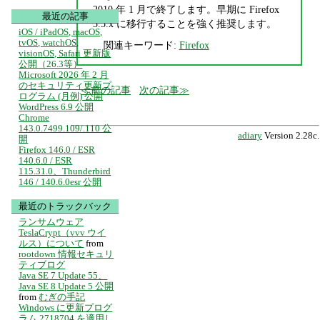
2010 年 1 月で終了します。早期に Firefox
最近の記事
3.5.x に移行することを強く推奨します。
iOS / iPadOS, macOS,
tvOS, watchOS,
関連キーワード:
Firefox
visionOS, Safari 更新版
公開（26.3等）
Microsoft 2026 年 2 月
のセキュリティ更新プ
前の記事
次の記事
ログラム (月例) 公開
WordPress 6.9 公開
Chrome
143.0.7499.109/.110 公
adiary
Version 2.28c.
開
Firefox 146.0 / ESR
140.6.0 / ESR
115.31.0、Thunderbird
146 / 140.6.0esr 公開
最近のトラックバック
ランサムウェア
TeslaCrypt（vvv ウイ
ルス）について
from
rootdown 情報セキュリ
ティブログ
Java SE 7 Update 55、
Java SE 8 Update 5 公開
from
むぎの手記
Windows に更新プログ
ラム 2718704 を適用し