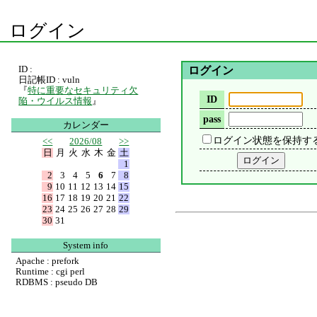
ログイン
ID :
ログイン
日記帳ID : vuln
『
特に重要なセキュリティ欠
ID
陥・ウイルス情報
』
pass
カレンダー
ログイン状態を保持す
<<
2026/08
>>
日
月
火
水
木
金
土
1
2
3
4
5
6
7
8
9
10
11
12
13
14
15
16
17
18
19
20
21
22
23
24
25
26
27
28
29
30
31
System info
Apache : prefork
Runtime : cgi perl
RDBMS : pseudo DB