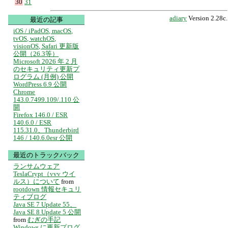
30
31
adiary
Version 2.28c.
最近の記事
iOS / iPadOS, macOS,
tvOS, watchOS,
visionOS, Safari 更新版
公開（26.3等）
Microsoft 2026 年 2 月
のセキュリティ更新プ
ログラム (月例) 公開
WordPress 6.9 公開
Chrome
143.0.7499.109/.110 公
開
Firefox 146.0 / ESR
140.6.0 / ESR
115.31.0、Thunderbird
146 / 140.6.0esr 公開
最近のトラックバック
ランサムウェア
TeslaCrypt（vvv ウイ
ルス）について
from
rootdown 情報セキュリ
ティブログ
Java SE 7 Update 55、
Java SE 8 Update 5 公開
from
むぎの手記
Windows に更新プログ