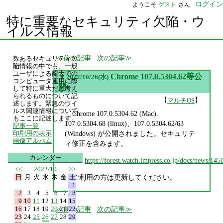
ログイン
ようこそ
ゲスト
さん
特に重要なセキュリティ欠陥・ウ
イルス情報
前の記事
次の記事
数あるセキュリティ欠
陥情報の中でも、一般
ユーザによる龍大での
▼
Chrome 107.0.5304.62等公
2022/10/26(水)
コンピュータ運用に際
開
して特に重大だと考え
られるものについて記
【
】
マルチOS
述します。緊急のウイ
ルス関連情報について
Chrome 107.0.5304.62 (Mac)、
もここに記述します。
107.0.5304.68 (linux)、107.0.5304.62/63
記事一覧
(Windows) が公開されました。セキュリテ
印刷用の表示
画像アルバム
ィ修正を含みます。
カレンダー
https://forest.watch.impress.co.jp/docs/news/14
<<
2022/10
>>
日
月
火
水
木
金
土
ご利用の方は更新してください。
1
2
3
4
5
6
7
8
9
10
11
12
13
14
15
16
17
18
19
20
21
22
前の記事
次の記事
23
24
25
26
27
28
29