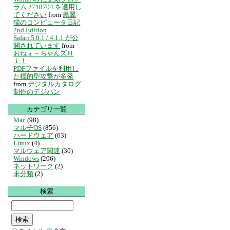
ラム 2718704 を適用し
てください
from
黒翼
猫のコンピュータ日記
2nd Edition
Safari 5.0.1 / 4.1.1 が公
開されています
from
おねぇ～ちゃんズＨ
ｉ！
PDFファイルを利用し
た標的型攻撃が多発
from
デジタルカタログ
制作のデジパン
カテゴリ一覧
Mac
(98)
マルチOS
(856)
ハードウェア
(63)
Linux
(4)
マルウェア関連
(30)
Windows
(206)
ネットワーク
(2)
未分類
(2)
検索