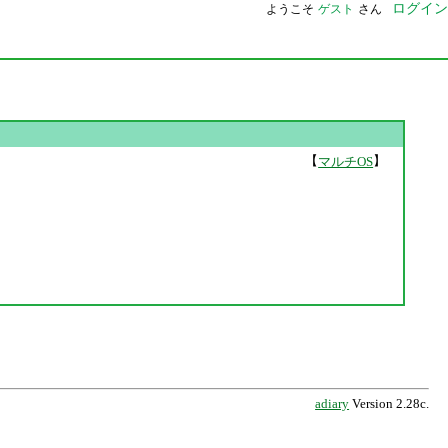
ログイン
ようこそ
ゲスト
さん
【
】
マルチOS
adiary
Version 2.28c.