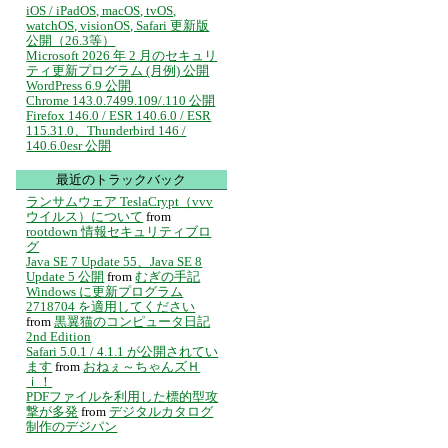
iOS / iPadOS, macOS, tvOS,
watchOS, visionOS, Safari 更新版
公開（26.3等）
Microsoft 2026 年 2 月のセキュリ
ティ更新プログラム (月例) 公開
WordPress 6.9 公開
Chrome 143.0.7499.109/.110 公開
Firefox 146.0 / ESR 140.6.0 / ESR
115.31.0、Thunderbird 146 /
140.6.0esr 公開
最近のトラックバック
ランサムウェア TeslaCrypt（vvv
ウイルス）について
from
rootdown 情報セキュリティブロ
グ
Java SE 7 Update 55、Java SE 8
Update 5 公開
from
むぎの手記
Windows に更新プログラム
2718704 を適用してください
from
黒翼猫のコンピュータ日記
2nd Edition
Safari 5.0.1 / 4.1.1 が公開されてい
ます
from
おねぇ～ちゃんズＨ
ｉ！
PDFファイルを利用した標的型攻
撃が多発
from
デジタルカタログ
制作のデジパン