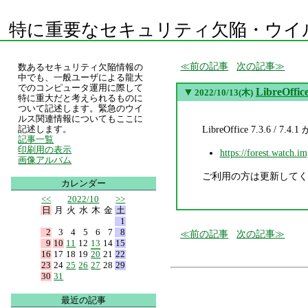
特に重要なセキュリティ欠陥・ウイ
前の記事
次の記事
数あるセキュリティ欠陥情報の
中でも、一般ユーザによる龍大
でのコンピュータ運用に際して
▼
LibreOffice
2022/10/13(木)
特に重大だと考えられるものに
ついて記述します。緊急のウイ
ルス関連情報についてもここに
LibreOffice 7.3.
記述します。
記事一覧
印刷用の表示
https://forest.watch.i
画像アルバム
ご利用の方は更新してく
カレンダー
<<
2022/10
>>
日
月
火
水
木
金
土
1
2
3
4
5
6
7
8
前の記事
次の記事
9
10
11
12
13
14
15
16
17
18
19
20
21
22
23
24
25
26
27
28
29
30
31
最近の記事