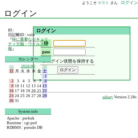
ログイン
ようこそ
ゲスト
さん
ログイン
ID :
ログイン
日記帳ID : vuln
『
特に重要なセキュリ
ID
ティ欠陥・ウイルス情
報
』
pass
カレンダー
ログイン状態を保持する
<<
2026/08
>>
日
月
火
水
木
金
土
1
2
3
4
5
6
7
8
9
10
11
12
13
14
15
16
17
18
19
20
21
22
23
24
25
26
27
28
29
adiary
Version 2.28c.
30
31
System info
Apache : prefork
Runtime : cgi perl
RDBMS : pseudo DB