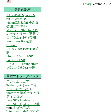
31
adiary
Version 2.28c.
最近の記事
iOS / iPadOS, macOS,
tvOS, watchOS,
visionOS, Safari 更新版
公開（26.3等）
Microsoft 2026 年 2 月
のセキュリティ更新プ
ログラム (月例) 公開
WordPress 6.9 公開
Chrome
143.0.7499.109/.110 公
開
Firefox 146.0 / ESR
140.6.0 / ESR
115.31.0、Thunderbird
146 / 140.6.0esr 公開
最近のトラックバック
ランサムウェア
TeslaCrypt（vvv ウイ
ルス）について
from
rootdown 情報セキュリ
ティブログ
Java SE 7 Update 55、
Java SE 8 Update 5 公開
from
むぎの手記
Windows に更新プログ