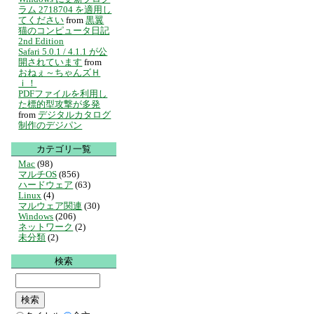
ラム 2718704 を適用し
てください
from
黒翼
猫のコンピュータ日記
2nd Edition
Safari 5.0.1 / 4.1.1 が公
開されています
from
おねぇ～ちゃんズＨ
ｉ！
PDFファイルを利用し
た標的型攻撃が多発
from
デジタルカタログ
制作のデジパン
カテゴリ一覧
Mac
(98)
マルチOS
(856)
ハードウェア
(63)
Linux
(4)
マルウェア関連
(30)
Windows
(206)
ネットワーク
(2)
未分類
(2)
検索