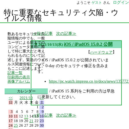
ログイン
ようこそ
ゲスト
さん
特に重要なセキュリティ欠陥・ウ
イルス情報
前の記事
次の記事
数あるセキュリティ欠
陥情報の中でも、一般
ユーザによる龍大での
▼
iOS / iPadOS 15.0.2 公開
2021/10/13(水)
コンピュータ運用に際
して特に重大だと考え
【
】
ハードウェア
られるものについて記
iOS / iPadOS 15.0.2 が公開されていま
述します。緊急のウイ
ルス関連情報について
す。0-day のセキュリティ修正を含みま
もここに記述します。
す。
記事一覧
印刷用の表示
https://pc.watch.impress.co.jp/docs/news/135772
画像アルバム
iOS / iPadOS 15 系列をご利用の方は早急
カレンダー
に更新してください。
<<
2021/10
>>
日
月
火
水
木
金
土
1
2
3
4
5
6
7
8
9
前の記事
次の記事
10
11
12
13
14
15
16
17
18
19
20
21
22
23
24
25
26
27
28
29
30