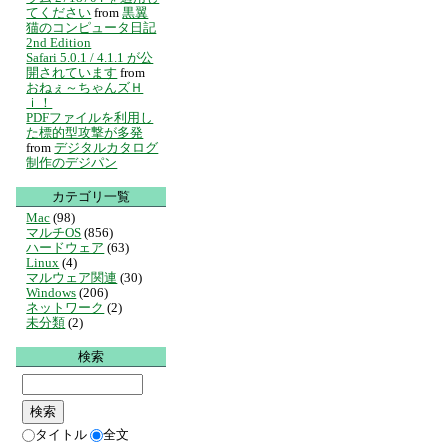
てください
from
黒翼
猫のコンピュータ日記
2nd Edition
Safari 5.0.1 / 4.1.1 が公
開されています
from
おねぇ～ちゃんズＨ
ｉ！
PDFファイルを利用し
た標的型攻撃が多発
from
デジタルカタログ
制作のデジパン
カテゴリ一覧
Mac
(98)
マルチOS
(856)
ハードウェア
(63)
Linux
(4)
マルウェア関連
(30)
Windows
(206)
ネットワーク
(2)
未分類
(2)
検索
タイトル
全文