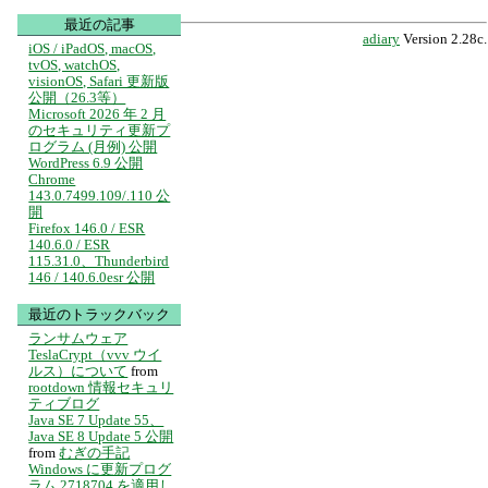
最近の記事
adiary
Version 2.28c.
iOS / iPadOS, macOS,
tvOS, watchOS,
visionOS, Safari 更新版
公開（26.3等）
Microsoft 2026 年 2 月
のセキュリティ更新プ
ログラム (月例) 公開
WordPress 6.9 公開
Chrome
143.0.7499.109/.110 公
開
Firefox 146.0 / ESR
140.6.0 / ESR
115.31.0、Thunderbird
146 / 140.6.0esr 公開
最近のトラックバック
ランサムウェア
TeslaCrypt（vvv ウイ
ルス）について
from
rootdown 情報セキュリ
ティブログ
Java SE 7 Update 55、
Java SE 8 Update 5 公開
from
むぎの手記
Windows に更新プログ
ラム 2718704 を適用し