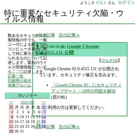
ログイン
ようこそ
ゲスト
さん
特に重要なセキュリティ欠陥・ウ
イルス情報
前の記事
次の記事
数あるセキュリティ欠
陥情報の中でも、一般
ユーザによる龍大での
▼
Google Chrome
2021/08/20(金)
コンピュータ運用に際
92.0.4515.131 公開
して特に重大だと考え
られるものについて記
【
】
マルチOS
述します。緊急のウイ
ルス関連情報について
Google Chrome 92.0.4515.131 が公開され
もここに記述します。
ています。セキュリティ修正を含みます。
記事一覧
印刷用の表示
「Google Chrome 92」にセキュリティ
画像アルバム
アップデート ～10件の問題を解決
カレンダー
(窓の杜)
<<
2021/08
>>
日
月
火
水
木
金
土
ご利用の方は更新してください。
1
2
3
4
5
6
7
8
9
10
11
12
13
14
15
16
17
18
19
20
21
22
23
24
25
26
27
28
前の記事
次の記事
29
30
31