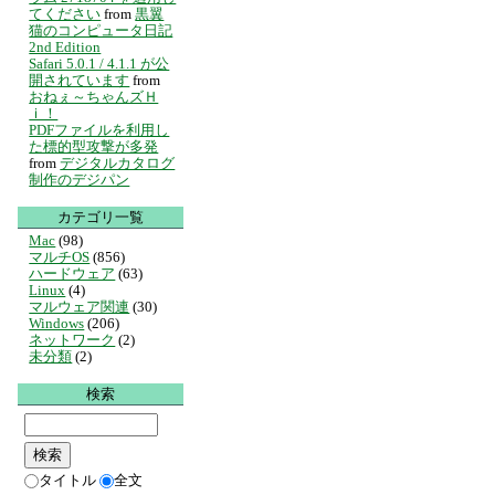
てください
from
黒翼
猫のコンピュータ日記
2nd Edition
Safari 5.0.1 / 4.1.1 が公
開されています
from
おねぇ～ちゃんズＨ
ｉ！
PDFファイルを利用し
た標的型攻撃が多発
from
デジタルカタログ
制作のデジパン
カテゴリ一覧
Mac
(98)
マルチOS
(856)
ハードウェア
(63)
Linux
(4)
マルウェア関連
(30)
Windows
(206)
ネットワーク
(2)
未分類
(2)
検索
タイトル
全文