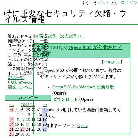
ログイン
ようこそ
ゲスト
さん
特に重要なセキュリティ欠陥・ウ
イルス情報
前の記事
次の記事
数あるセキュリティ欠
陥情報の中でも、一般
ユーザによる龍大での
▼
Opera 9.63 が公開されて
2008/12/17(水)
コンピュータ運用に際
います
して特に重大だと考え
られるものについて記
【
】
マルチOS
述します。緊急のウイ
ルス関連情報について
Opera 9.63 が公開されています。複数の
もここに記述します。
セキュリティ欠陥が修正されています。
記事一覧
印刷用の表示
Opera 9.63 for Windows 更新履歴
画像アルバム
(Opera)
カレンダー
ダウンロード
(Opera)
<<
2008/12
>>
日
月
火
水
木
金
土
Opera を利用している場合は更新してく
1
2
3
4
5
6
ださい。
7
8
9
10
11
12
13
14
15
16
17
18
19
20
関連キーワード:
Opera
21
22
23
24
25
26
27
28
29
30
31