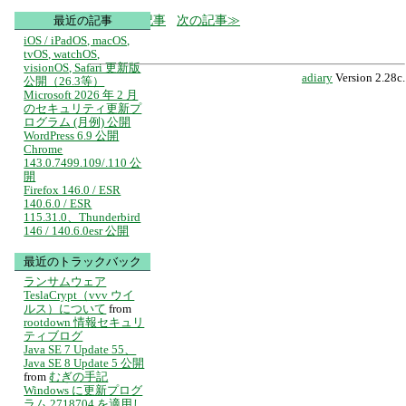
前の記事
次の記事
最近の記事
iOS / iPadOS, macOS,
tvOS, watchOS,
visionOS, Safari 更新版
adiary
Version 2.28c.
公開（26.3等）
Microsoft 2026 年 2 月
のセキュリティ更新プ
ログラム (月例) 公開
WordPress 6.9 公開
Chrome
143.0.7499.109/.110 公
開
Firefox 146.0 / ESR
140.6.0 / ESR
115.31.0、Thunderbird
146 / 140.6.0esr 公開
最近のトラックバック
ランサムウェア
TeslaCrypt（vvv ウイ
ルス）について
from
rootdown 情報セキュリ
ティブログ
Java SE 7 Update 55、
Java SE 8 Update 5 公開
from
むぎの手記
Windows に更新プログ
ラム 2718704 を適用し