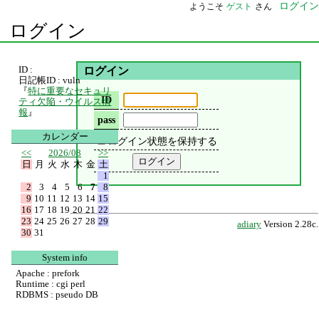
ログイン
ようこそ
ゲスト
さん
ログイン
ID :
ログイン
日記帳ID : vuln
『
特に重要なセキュリ
ID
ティ欠陥・ウイルス情
報
』
pass
カレンダー
ログイン状態を保持する
<<
2026/08
>>
日
月
火
水
木
金
土
1
2
3
4
5
6
7
8
9
10
11
12
13
14
15
16
17
18
19
20
21
22
23
24
25
26
27
28
29
adiary
Version 2.28c.
30
31
System info
Apache : prefork
Runtime : cgi perl
RDBMS : pseudo DB